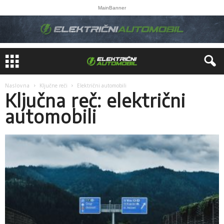
MainBanner
Naslovna
Ključne reči
Električni automobili
Ključna reč: električni
automobili