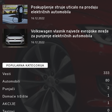
Poskupljenje struje uticalo na prodaju
električnih automobila
16.12.2022
Volkswagen vlasnik najveće evropske mreže
za punjenje električnih automobila
16.12.2022
POPULARNA KATEGORIJA
333
Vesti
80
Automobili
2
Punjači
1
Domaće tržište
1
AKCIJE
0
Testovi