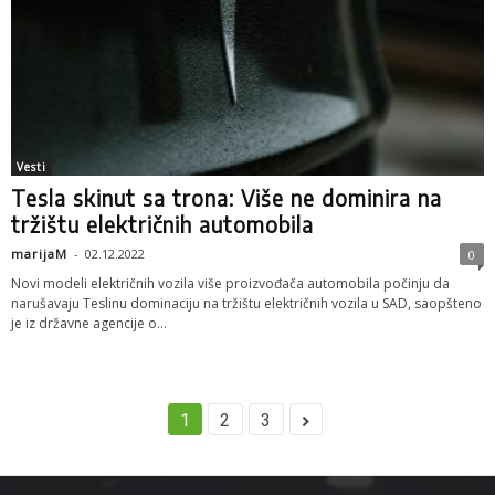
Vesti
Tesla skinut sa trona: Više ne dominira na
tržištu električnih automobila
marijaM
-
02.12.2022
0
Novi modeli električnih vozila više proizvođača automobila počinju da
narušavaju Teslinu dominaciju na tržištu električnih vozila u SAD, saopšteno
je iz državne agencije o...
1
2
3