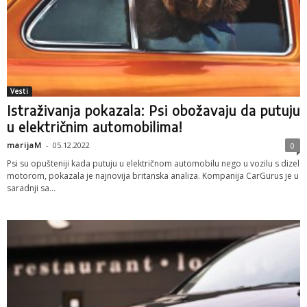
Vesti
Istraživanja pokazala: Psi obožavaju da putuju
u električnim automobilima!
marijaM
-
05.12.2022
0
Psi su opušteniji kada putuju u električnom automobilu nego u vozilu s dizel
motorom, pokazala je najnovija britanska analiza. Kompanija CarGurus je u
saradnji sa...