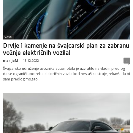
Vesti
Drvlje i kamenje na švajcarski plan za zabranu
vožnje električnih vozila!
marijaM
-
13.12.2022
0
Švajcarsko udruženje uvoznika automobila je uzvratilo na vladin predlog
da se ograniči upotreba električnih vozila kod nestašica struje, rekavši da bi
sam predlog mogao...