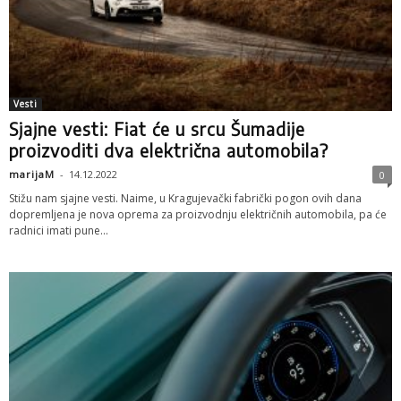
Vesti
Sjajne vesti: Fiat će u srcu Šumadije
proizvoditi dva električna automobila?
marijaM
-
14.12.2022
0
Stižu nam sjajne vesti. Naime, u Kragujevački fabrički pogon ovih dana
dopremljena je nova oprema za proizvodnju električnih automobila, pa će
radnici imati pune...