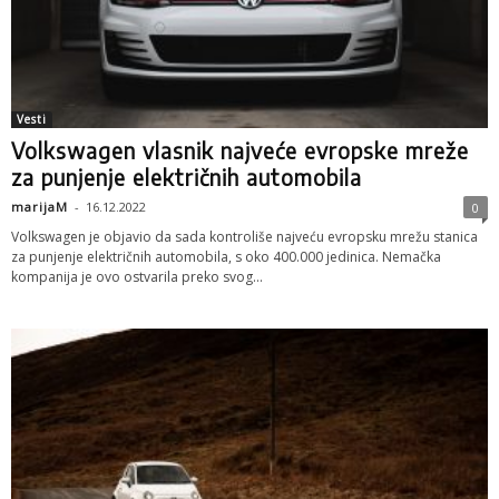
Vesti
Volkswagen vlasnik najveće evropske mreže
za punjenje električnih automobila
marijaM
-
16.12.2022
0
Volkswagen je objavio da sada kontroliše najveću evropsku mrežu stanica
za punjenje električnih automobila, s oko 400.000 jedinica. Nemačka
kompanija je ovo ostvarila preko svog...