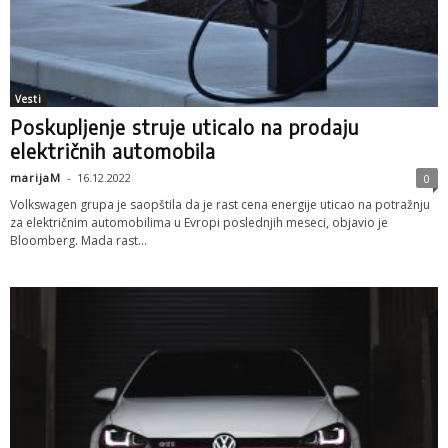
Vesti
Poskupljenje struje uticalo na prodaju
električnih automobila
marijaM
-
16.12.2022
0
Volkswagen grupa je saopštila da je rast cena energije uticao na potražnju
za električnim automobilima u Evropi poslednjih meseci, objavio je
Bloomberg. Mada rast...