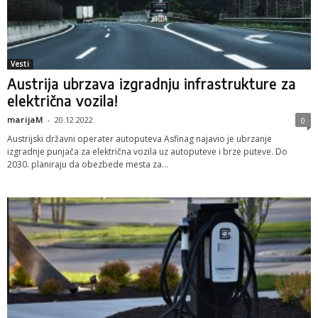
Vesti
Austrija ubrzava izgradnju infrastrukture za
električna vozila!
marijaM
-
20.12.2022
0
Austrijski državni operater autoputeva Asfinag najavio je ubrzanje
izgradnje punjača za električna vozila uz autoputeve i brze puteve. Do
2030. planiraju da obezbede mesta za...