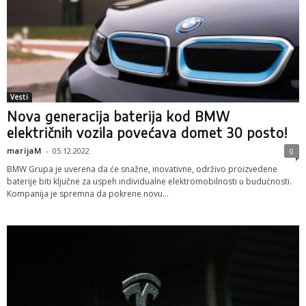
Vesti
Nova generacija baterija kod BMW
električnih vozila povećava domet 30 posto!
marijaM
-
05.12.2022
0
BMW Grupa je uverena da će snažne, inovativne, održivo proizvedene
baterije biti ključne za uspeh individualne elektromobilnosti u budućnosti.
Kompanija je spremna da pokrene novu...