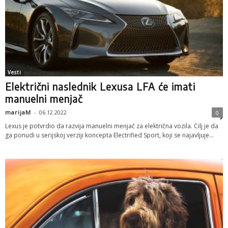
Vesti
Električni naslednik Lexusa LFA će imati
manuelni menjač
marijaM
-
06.12.2022
0
Lexus je potvrdio da razvija manuelni menjač za električna vozila. Cilj je da
ga ponudi u serijskoj verziji koncepta Electrified Sport, koji se najavljuje...