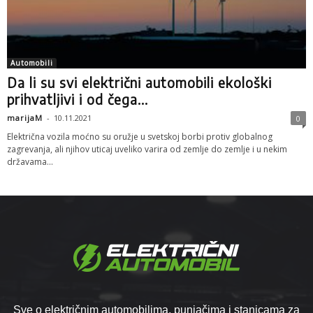
Automobili
Da li su svi električni automobili ekološki
prihvatljivi i od čega...
marijaM
-
10.11.2021
0
Električna vozila moćno su oružje u svetskoj borbi protiv globalnog
zagrevanja, ali njihov uticaj uveliko varira od zemlje do zemlje i u nekim
državama...
Sve o električnim automobilima, punjačima i stanicama za