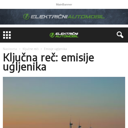
MainBanner
Naslovna
Ključne reči
Emisije ugljenika
Ključna reč: emisije
ugljenika