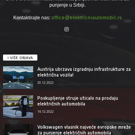
punjenje u Srbiji.
Kontaktirajte nas:
office@elektricniautomobil.rs
I VIŠE OBJAVA
Austrija ubrzava izgradnju infrastrukture za
električna vozila!
20.12.2022
Poskupljenje struje uticalo na prodaju
električnih automobila
16.12.2022
Volkswagen vlasnik najveće evropske mreže
za punjenje električnih automobila