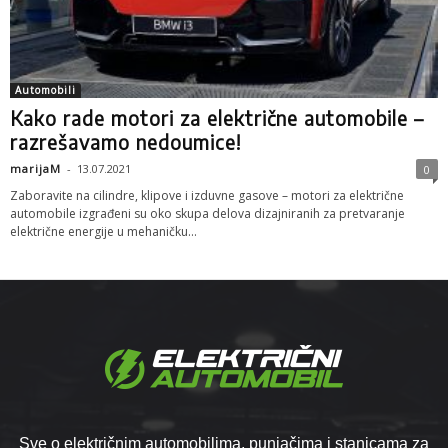
Automobili
Kako rade motori za električne automobile –
razrešavamo nedoumice!
marijaM
-
13.07.2021
0
Zaboravite na cilindre, klipove i izduvne gasove – motori za električne
automobile izgrađeni su oko skupa delova dizajniranih za pretvaranje
električne energije u mehaničku...
Sve o električnim automobilima, punjačima i stanicama za