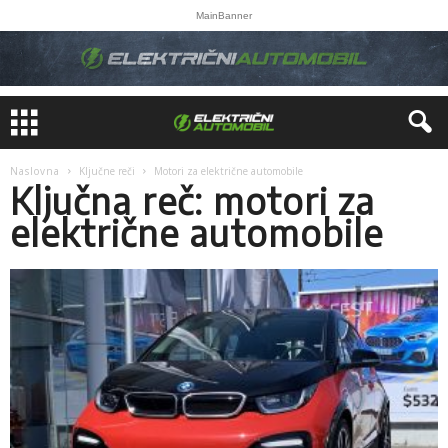
MainBanner
Naslovna
Ključne reči
Motori za električne automobile
Ključna reč: motori za
električne automobile