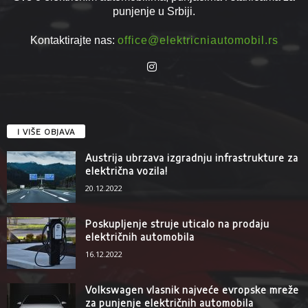
punjenje u Srbiji.
Kontaktirajte nas:
office@elektricniautomobil.rs
I VIŠE OBJAVA
Austrija ubrzava izgradnju infrastrukture za
električna vozila!
20.12.2022
Poskupljenje struje uticalo na prodaju
električnih automobila
16.12.2022
Volkswagen vlasnik najveće evropske mreže
za punjenje električnih automobila