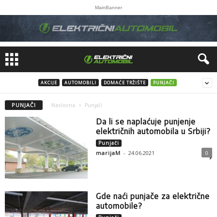
MainBanner
AKCIJE
AUTOMOBILI
DOMAĆE TRŽIŠTE
PUNJAČI
PUNJAČI
Naslovna
Punjači
Da li se naplaćuje punjenje
električnih automobila u Srbiji?
Punjači
marijaM
-
24.06.2021
0
Gde naći punjače za električne
automobile?