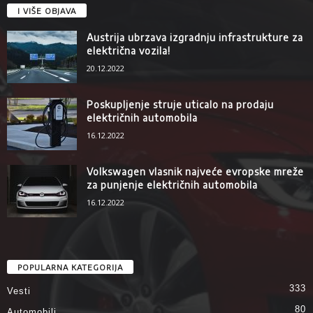
I VIŠE OBJAVA
Austrija ubrzava izgradnju infrastrukture za
električna vozila!
20.12.2022
Poskupljenje struje uticalo na prodaju
električnih automobila
16.12.2022
Volkswagen vlasnik najveće evropske mreže
za punjenje električnih automobila
16.12.2022
POPULARNA KATEGORIJA
333
Vesti
80
Automobili