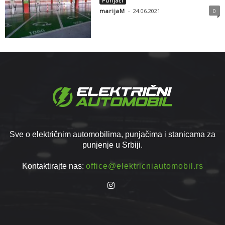
Punjači
marijaM
-
24.06.2021
0
Sve o električnim automobilima, punjačima i stanicama za
punjenje u Srbiji.
Kontaktirajte nas:
office@elektricniautomobil.rs