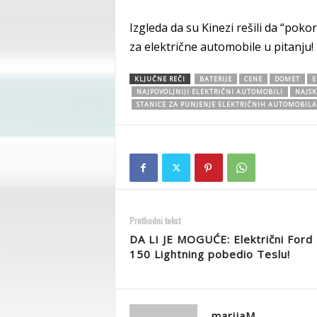
Izgleda da su Kinezi rešili da “pokor
za električne automobile u pitanju!
KLJUČNE REČI
BATERIJE
CENE
DOMET
E
NAJPOVOLJNIJI ELEKTRIČNI AUTOMOBILI
NAJSK
STANICE ZA PUNJENJE ELEKTRIČNIH AUTOMOBILA
Prethodni tekst
DA LI JE MOGUĆE: Električni Ford 
150 Lightning pobedio Teslu!
marijaM