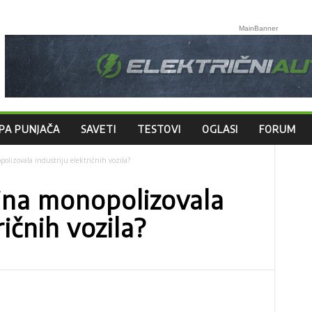
MainBanner
PA PUNJAČA
SAVETI
TESTOVI
OGLASI
FORUM
polizovala industriju električnih vozila?
 Kina monopolizovala
ričnih vozila?