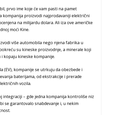
bil, prvo ime koje će vam pasti na pamet
ka kompanija proizvodi najprodavaniji električni
cenjena na milijardu dolara. Ali iza ove američke
odnoj moći Kine.
izvodi više automobila nego njena fabrika u
h pokreću su kineske proizvodnje, a minerale koji
u i kopaju kineske kompanije.
ila (EV), kompanije se utrkuju da obezbede i
devanja baterijama, od ekstrakcije i prerade
ektričnih vozila.
j integraciji – gde jedna kompanija kontroliše niz
bi se garantovalo snabdevanje i, u nekim
tnost.