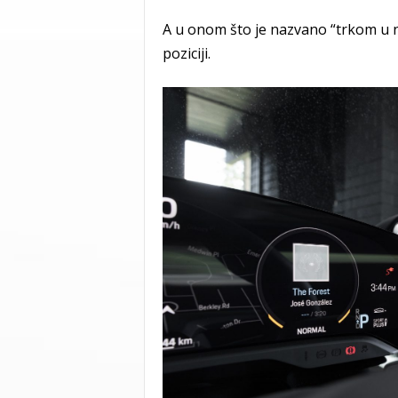
A u onom što je nazvano “trkom u n
poziciji.