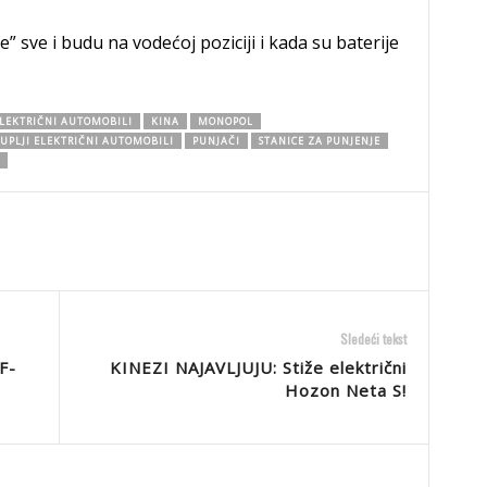
e” sve i budu na vodećoj poziciji i kada su baterije
LEKTRIČNI AUTOMOBILI
KINA
MONOPOL
UPLJI ELEKTRIČNI AUTOMOBILI
PUNJAČI
STANICE ZA PUNJENJE
Sledeći tekst
F-
KINEZI NAJAVLJUJU: Stiže električni
Hozon Neta S!