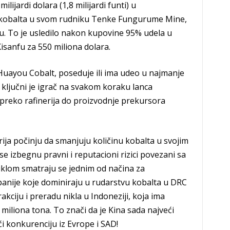
lijardi dolara (1,8 milijardi funti) u
i kobalta u svom rudniku Tenke Fungurume Mine,
-u. To je usledilo nakon kupovine 95% udela u
isanfu za 550 miliona dolara.
 Huayou Cobalt, poseduje ili ima udeo u najmanje
 ključni je igrač na svakom koraku lanca
preko rafinerija do proizvodnje prekursora
ija počinju da smanjuju količinu kobalta u svojim
se izbegnu pravni i reputacioni rizici povezani sa
iklom smatraju se jednim od načina za
panije koje dominiraju u rudarstvu kobalta u DRC
kciju i preradu nikla u Indoneziji, koja ima
miliona tona. To znači da je Kina sada najveći
i konkurenciju iz Evrope i SAD!