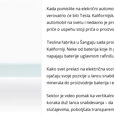
Kada pomislite na elekrični automo
verovatno će biti Tesla. Kalifornijs
automobil na svetu i nedavno je pro
priče o uspehu stoji priča o proizv
Teslina fabrika u Šangaju sada pro
Kaliforniji. Neke od baterija koje i
napajaju baterije uglavnom rafiniš
Kako svet prelazi na električna voz
ojačaju svoje pozicije u lancu snab
minerala do proizvodnje baterija i el
Sektor je video pomak ka vertikalno
koraka duž lanca snabdevanja – da 
slučajevima, poboljšala transparen