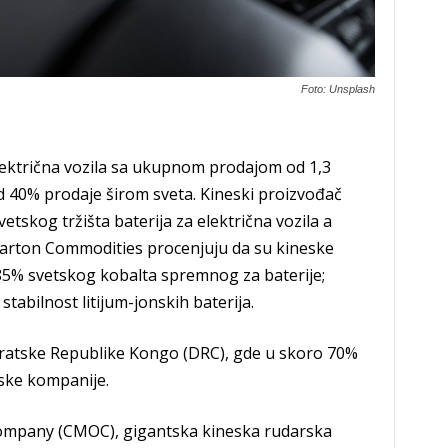
Foto: Unsplash
električna vozila sa ukupnom prodajom od 1,3
od 40% prodaje širom sveta. Kineski proizvođač
tskog tržišta baterija za električna vozila a
 Darton Commodities procenjuju da su kineske
 85% svetskog kobalta spremnog za baterije;
tabilnost litijum-jonskih baterija.
kratske Republike Kongo (DRC), gde u skoro 70%
ske kompanije.
mpany (CMOC), gigantska kineska rudarska