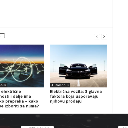
A
bili
Automobili
 električne
Električna vozila: 3 glavna
osti i dalje ima
faktora koja usporavaju
ko prepreka – kako
njihovu prodaju
e izboriti sa njima?