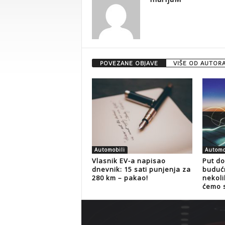
POVEZANE OBJAVE
VIŠE OD AUTOR
Automobili
Automo
Vlasnik EV-a napisao
Put do
dnevnik: 15 sati punjenja za
budućn
280 km – pakao!
nekoli
ćemo s