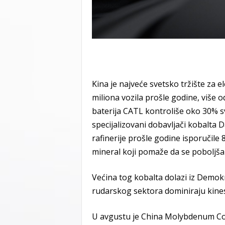
Kina je najveće svetsko tržište za 
miliona vozila prošle godine, više 
baterija CATL kontroliše oko 30% sve
specijalizovani dobavljači kobalta
rafinerije prošle godine isporučile
mineral koji pomaže da se poboljša s
Većina tog kobalta dolazi iz Demo
rudarskog sektora dominiraju kine
U avgustu je China Molybdenum Co