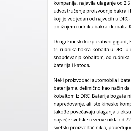
kompanija, najavila ulaganje od 2,5 mi
udvostručenje proizvodnje bakra 
koji je već jedan od najvećih u DRC
obližnjem rudniku bakra i kobalta K
Drugi kineski korporativni gigant,
tri rudnika bakra-kobalta u DRC-u i
snabdevanja kobaltom, od rudnika 
baterija i katoda.
Neki proizvođači automobila i bater
baterijama, delimično kao način da 
kobaltom iz DRC. Baterije bogate n
napredovanje, ali iste kineske kom
takođe povećavaju ulaganja u ekstra
najveće svetske rezerve nikla od 72 
svetski proizvođač nikla, pobeđujuć