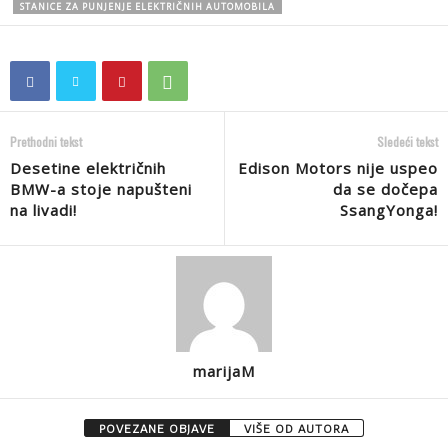
STANICE ZA PUNJENJE ELEKTRIČNIH AUTOMOBILA
Prethodni tekst
Sledeći tekst
Desetine električnih
Edison Motors nije uspeo
BMW-a stoje napušteni
da se dočepa
na livadi!
SsangYonga!
marijaM
POVEZANE OBJAVE
VIŠE OD AUTORA