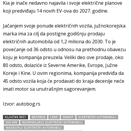
Kia je inače nedavno najavila i svoje električne planove
koji predviđaju 14 novih EV-ova do 2027. godine.
Jačanjem svoje ponude električnih vozila, južnokorejska
marka ima za cilj da postigne godišnju prodaju
električnih automobila od 1,2 miliona do 2030. To je
povećanje od 36 odsto u odnosu na prethodnu obavezu
koju je kompanija preuzela. Veliki deo ove prodaje, oko
80 odsto, dolaziće iz Severne Amerike, Evrope, Južne
Koreje i Kine. U ovim regionima, kompanija predviđa da
45 odsto vozila koja će prodavati do kraja decenije neće
imati motor sa unutrašnjim sagorevanjem.
Izvor: autobog.rs
KLJUČNE REČI
BATERIJE
CENE
DOMET
ELEKTRIČNI AUTOMOBILI
KIA EV9
NAJPOVOLJNIJI ELEKTRIČNI AUTOMOBILI
NAJSKUPLJI ELEKTRIČNI AUTOMOBILI