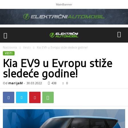
MainBanner
Naslovna
Vesti
Kia EV9 u Evropu stiže sledeće godine!
VESTI
Kia EV9 u Evropu stiže
sledeće godine!
Od
marijaM
-
30.03.2022
438
0