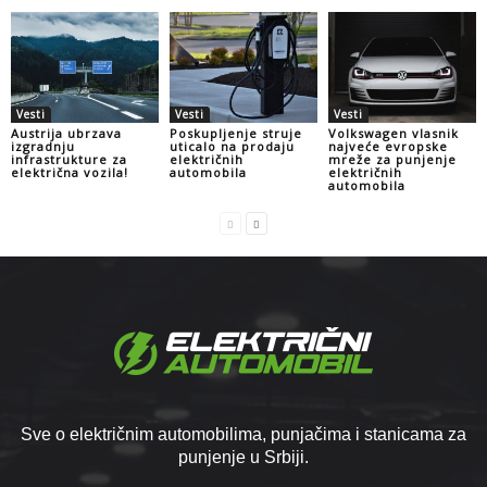
Vesti
Vesti
Vesti
Austrija ubrzava
Poskupljenje struje
Volkswagen vlasnik
izgradnju
uticalo na prodaju
najveće evropske
infrastrukture za
električnih
mreže za punjenje
električna vozila!
automobila
električnih
automobila
Sve o električnim automobilima, punjačima i stanicama za
punjenje u Srbiji.