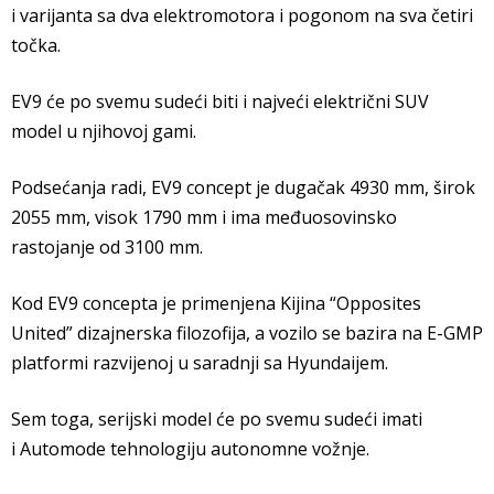
i varijanta sa dva elektromotora i pogonom na sva četiri
točka.
EV9 će po svemu sudeći biti i najveći električni SUV
model u njihovoj gami.
Podsećanja radi, EV9 concept je dugačak 4930 mm, širok
2055 mm, visok 1790 mm i ima međuosovinsko
rastojanje od 3100 mm.
Kod EV9 concepta je primenjena Kijina “Opposites
United” dizajnerska filozofija, a vozilo se bazira na E-GMP
platformi razvijenoj u saradnji sa Hyundaijem.
Sem toga, serijski model će po svemu sudeći imati
i Automode tehnologiju autonomne vožnje.