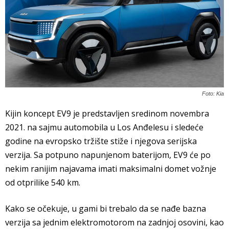
Foto: Kia
Kijin koncept EV9 je predstavljen sredinom novembra
2021. na sajmu automobila u Los Anđelesu i sledeće
godine na evropsko tržište stiže i njegova serijska
verzija. Sa potpuno napunjenom baterijom, EV9 će po
nekim ranijim najavama imati maksimalni domet vožnje
od otprilike 540 km.
Kako se očekuje, u gami bi trebalo da se nađe bazna
verzija sa jednim elektromotorom na zadnjoj osovini, kao