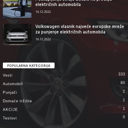
električnih automobila
16.12.2022
Volkswagen vlasnik najveće evropske mreže
za punjenje električnih automobila
16.12.2022
POPULARNA KATEGORIJA
333
Vesti
80
Automobili
2
Punjači
1
Domaće tržište
1
AKCIJE
0
Testovi