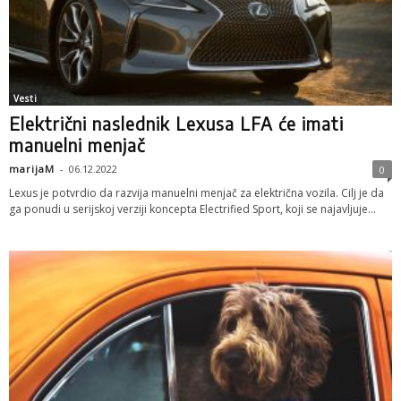
Vesti
Električni naslednik Lexusa LFA će imati
manuelni menjač
marijaM
-
06.12.2022
0
Lexus je potvrdio da razvija manuelni menjač za električna vozila. Cilj je da
ga ponudi u serijskoj verziji koncepta Electrified Sport, koji se najavljuje...