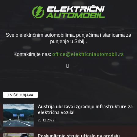
Sve o električnim automobilima, punjačima i stanicama za
punjenje u Srbiji.
Kontaktirajte nas:
office@elektricniautomobil.rs
I VIŠE OBJAVA
Austrija ubrzava izgradnju infrastrukture za
električna vozila!
20.12.2022
Poskupljenje struje uticalo na prodaju