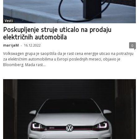
Vesti
Poskupljenje struje uticalo na prodaju
električnih automobila
marijaM
-
16.12.2022
0
Volkswagen grupa je saopštila da je rast cena energije uticao na potražnju
za električnim automobilima u Evropi poslednjih meseci, objavio je
Bloomberg. Mada rast...