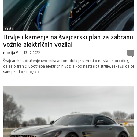
Vesti
Drvlje i kamenje na švajcarski plan za zabranu
vožnje električnih vozila!
marijaM
-
13.12.2022
0
Švajcarsko udruženje uvoznika automobila je uzvratilo na vladin predlog
da se ograniči upotreba električnih vozila kod nestašica struje, rekavši da bi
sam predlog mogao...