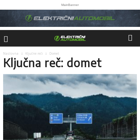
MainBanner
Naslovna
Ključne reči
Domet
Ključna reč: domet