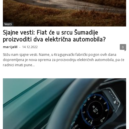
Vesti
Sjajne vesti: Fiat će u srcu Šumadije
proizvoditi dva električna automobila?
marijaM
-
14.12.2022
0
Stižu nam sjajne vesti. Naime, u Kragujevački fabrički pogon ovih dana
dopremljena je nova oprema za proizvodnju električnih automobila, pa će
radnici imati pune...