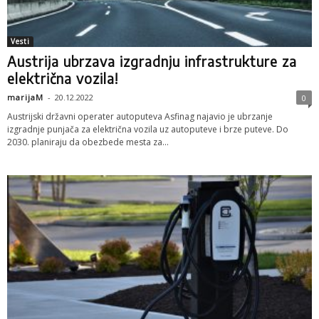
Vesti
Austrija ubrzava izgradnju infrastrukture za
električna vozila!
marijaM
-
20.12.2022
0
Austrijski državni operater autoputeva Asfinag najavio je ubrzanje
izgradnje punjača za električna vozila uz autoputeve i brze puteve. Do
2030. planiraju da obezbede mesta za...