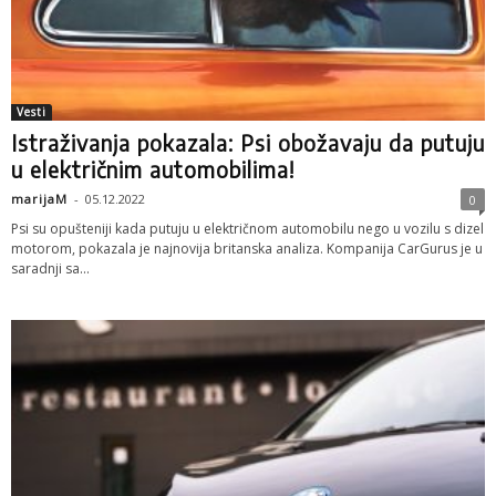
Vesti
Istraživanja pokazala: Psi obožavaju da putuju
u električnim automobilima!
marijaM
-
05.12.2022
0
Psi su opušteniji kada putuju u električnom automobilu nego u vozilu s dizel
motorom, pokazala je najnovija britanska analiza. Kompanija CarGurus je u
saradnji sa...