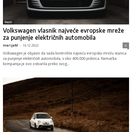
Vesti
Volkswagen vlasnik najveće evropske mreže
za punjenje električnih automobila
marijaM
-
16.12.2022
0
Volkswagen je objavio da sada kontroliše najveću evropsku mrežu stanica
za punjenje električnih automobila, s oko 400.000 jedinica. Nemačka
kompanija je ovo ostvarila preko svog...