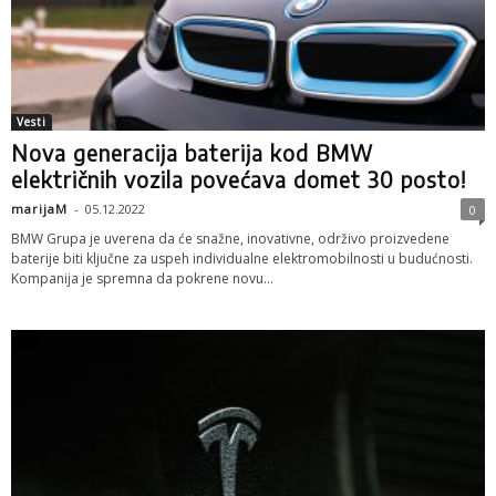
Vesti
Nova generacija baterija kod BMW
električnih vozila povećava domet 30 posto!
marijaM
-
05.12.2022
0
BMW Grupa je uverena da će snažne, inovativne, održivo proizvedene
baterije biti ključne za uspeh individualne elektromobilnosti u budućnosti.
Kompanija je spremna da pokrene novu...