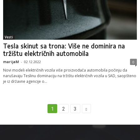
Vesti
Tesla skinut sa trona: Više ne dominira na
tržištu električnih automobila
marijaM
-
02.12.2022
0
Novi modeli električnih vozila više proizvođača automobila počinju da
narušavaju Teslinu dominaciju na tržištu električnih vozila u SAD, saopšteno
je iz državne agencije o...
1
2
3