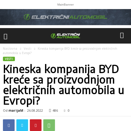
MainBanner
Naslovna
Vesti
Kineska kompanija BYD kreće sa proizvodnjom električnih
automobila u Evropi?
VESTI
Kineska kompanija BYD
kreće sa proizvodnjom
električnih automobila u
Evropi?
Od
marijaM
-
26.08.2022
486
0