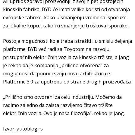
Ali uprkos zdravoj proizvodnji iz svojih pet postojećih
kineskih fabrika, BYD će imati velike koristi od otvaranja
evropske fabrike, kako u smanjenju vremena isporuke
za lokalne kupce, tako i u smanjenju troškova isporuke.
Postoje mogućnosti koje treba istražiti i u smislu deljenja
platforme. BYD već radi sa Toyotom na razvoju
pristupačnih električnih vozila za kinesko tržište, a Jang
je rekao da je kompanija „prilično otvorena“ za
mogućnost da ponudi svoju novu arhitekturu e-
Platforme 3.0 za upotrebu od strane drugih proizvođača.
„Prilično smo otvoreni za celu industriju. Možemo da
radimo zajedno da zaista razvijemo čitavo tržište
električnih vozila. Ovo je naša filozofija“, rekao je Jang.
Izvor: autoblog.rs