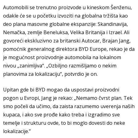
Automobili se trenutno proizvode u kineskom Šenženu,
odakle će se u početku izvoziti na globalna tržišta kao
deo plana masovne globalne ekspanzije: Skandinavija,
Nemačka, zemlje Beneluksa, Velika Britanija i Izrael. Ali
govoreći ekskluzivno za britanski Autocar, Brajan Jang,
pomoćnik generalnog direktora BYD Europe, rekao je da
je mogućnost proizvodnje automobila na lokalnom
nivou „zanimljiva“. „Ozbiljno razmišljamo o nekim
planovima za lokalizaciju“, potvrdio je on.
Upitan gde bi BYD mogao da uspostavi proizvodni
pogon u Evropi, Jang je rekao: „Nemamo čvrst plan. Tek
smo počeli da učimo, da zaista razumemo uverenja naših
kupaca, i ako sve prođe kako treba i izgradimo sve
temelje i strukturu ovde, to bi moglo dovesti do neke
lokalizacije.”