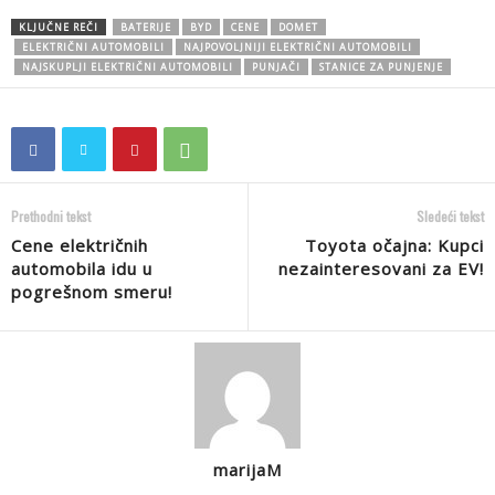
KLJUČNE REČI
BATERIJE
BYD
CENE
DOMET
ELEKTRIČNI AUTOMOBILI
NAJPOVOLJNIJI ELEKTRIČNI AUTOMOBILI
NAJSKUPLJI ELEKTRIČNI AUTOMOBILI
PUNJAČI
STANICE ZA PUNJENJE
Prethodni tekst
Sledeći tekst
Cene električnih
Toyota očajna: Kupci
automobila idu u
nezainteresovani za EV!
pogrešnom smeru!
marijaM