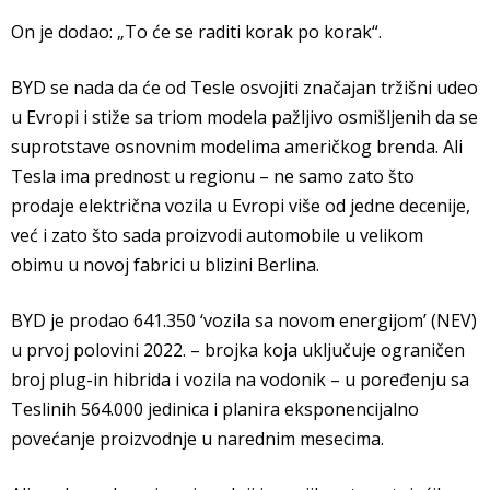
On je dodao: „To će se raditi korak po korak“.
BYD se nada da će od Tesle osvojiti značajan tržišni udeo
u Evropi i stiže sa triom modela pažljivo osmišljenih da se
suprotstave osnovnim modelima američkog brenda. Ali
Tesla ima prednost u regionu – ne samo zato što
prodaje električna vozila u Evropi više od jedne decenije,
već i zato što sada proizvodi automobile u velikom
obimu u novoj fabrici u blizini Berlina.
BYD je prodao 641.350 ‘vozila sa novom energijom’ (NEV)
u prvoj polovini 2022. – brojka koja uključuje ograničen
broj plug-in hibrida i vozila na vodonik – u poređenju sa
Teslinih 564.000 jedinica i planira eksponencijalno
povećanje proizvodnje u narednim mesecima.