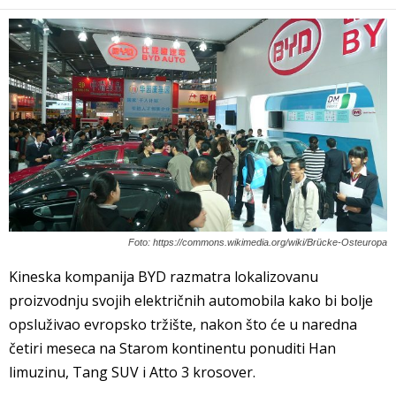
Foto: https://commons.wikimedia.org/wiki/Brücke-Osteuropa
Kineska kompanija BYD razmatra lokalizovanu
proizvodnju svojih električnih automobila kako bi bolje
opsluživao evropsko tržište, nakon što će u naredna
četiri meseca na Starom kontinentu ponuditi Han
limuzinu, Tang SUV i Atto 3 krosover.