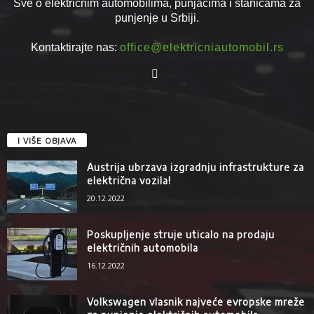
Sve o električnim automobilima, punjačima i stanicama za
punjenje u Srbiji.
Kontaktirajte nas:
office@elektricniautomobil.rs
I VIŠE OBJAVA
Austrija ubrzava izgradnju infrastrukture za
električna vozila!
20.12.2022
Poskupljenje struje uticalo na prodaju
električnih automobila
16.12.2022
Volkswagen vlasnik najveće evropske mreže