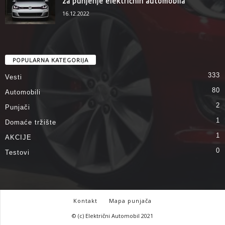
za punjenje električnih automobila
16.12.2022
POPULARNA KATEGORIJA
333
Vesti
80
Automobili
2
Punjači
1
Domaće tržište
1
AKCIJE
0
Testovi
Kontakt
Mapa punjača
© (c) Električni Automobil 2021