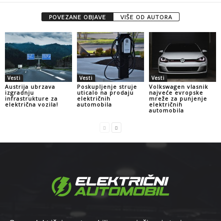
POVEZANE OBJAVE
VIŠE OD AUTORA
Vesti
Vesti
Vesti
Austrija ubrzava
Poskupljenje struje
Volkswagen vlasnik
izgradnju
uticalo na prodaju
najveće evropske
infrastrukture za
električnih
mreže za punjenje
električna vozila!
automobila
električnih
automobila