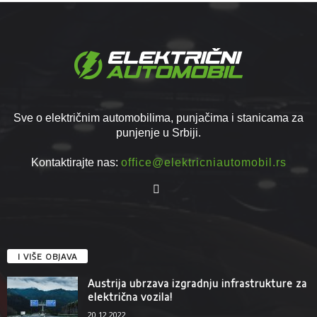
Sve o električnim automobilima, punjačima i stanicama za
punjenje u Srbiji.
Kontaktirajte nas:
office@elektricniautomobil.rs
I VIŠE OBJAVA
Austrija ubrzava izgradnju infrastrukture za
električna vozila!
20.12.2022