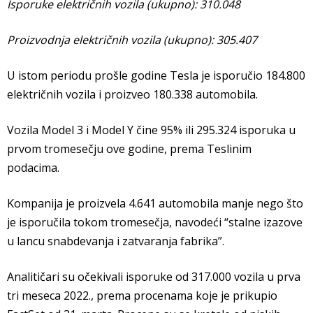
Isporuke električnih vozila (ukupno): 310.048
Proizvodnja električnih vozila (ukupno): 305.407
U istom periodu prošle godine Tesla je isporučio 184.800
električnih vozila i proizveo 180.338 automobila.
Vozila Model 3 i Model Y čine 95% ili 295.324 isporuka u
prvom tromesečju ove godine, prema Teslinim
podacima.
Kompanija je proizvela 4.641 automobila manje nego što
je isporučila tokom tromesečja, navodeći “stalne izazove
u lancu snabdevanja i zatvaranja fabrika”.
Analitičari su očekivali isporuke od 317.000 vozila u prva
tri meseca 2022., prema procenama koje je prikupio