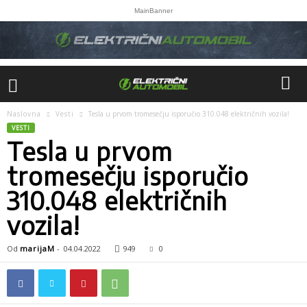
MainBanner
Naslovna
Vesti
Tesla u prvom tromesečju isporučio 310.048 električnih vozila!
VESTI
Tesla u prvom
tromesečju isporučio
310.048 električnih
vozila!
Od
marijaM
-
04.04.2022
949
0