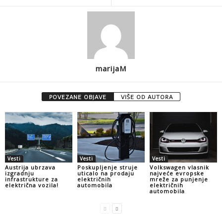
marijaM
POVEZANE OBJAVE
VIŠE OD AUTORA
Vesti
Vesti
Vesti
Austrija ubrzava
Poskupljenje struje
Volkswagen vlasnik
izgradnju
uticalo na prodaju
najveće evropske
infrastrukture za
električnih
mreže za punjenje
električna vozila!
automobila
električnih
automobila