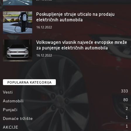
Poskupljenje struje uticalo na prodaju
električnih automobila
16.12.2022
Volkswagen vlasnik najveće evropske mreže
za punjenje električnih automobila
16.12.2022
POPULARNA KATEGORIJA
333
Vesti
80
Automobili
2
Punjači
1
Domaće tržište
1
AKCIJE