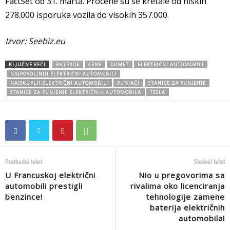
FactSet od 31. marta. Procene su se kretale od niskih
278.000 isporuka vozila do visokih 357.000.
Izvor: Seebiz.eu
KLJUČNE REČI
BATERIJE
CENE
DOMET
ELEKTRIČNI AUTOMOBILI
NAJPOVOLJNIJI ELEKTRIČNI AUTOMOBILI
NAJSKUPLJI ELEKTRIČNI AUTOMOBILI
PUNJAČI
STANICE ZA PUNJENJE
STANICE ZA PUNJENJE ELEKTRIČNIH AUTOMOBILA
TESLA
Prethodni tekst
Sledeći tekst
U Francuskoj električni
Nio u pregovorima sa
automobili prestigli
rivalima oko licenciranja
benzince!
tehnologije zamene
baterija električnih
automobila!