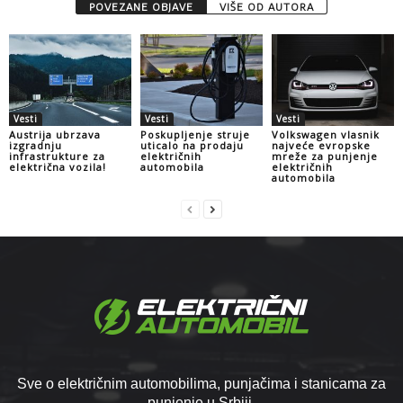
POVEZANE OBJAVE
VIŠE OD AUTORA
Vesti
Vesti
Vesti
Austrija ubrzava
Poskupljenje struje
Volkswagen vlasnik
izgradnju
uticalo na prodaju
najveće evropske
infrastrukture za
električnih
mreže za punjenje
električna vozila!
automobila
električnih
automobila
Sve o električnim automobilima, punjačima i stanicama za
punjenje u Srbiji.