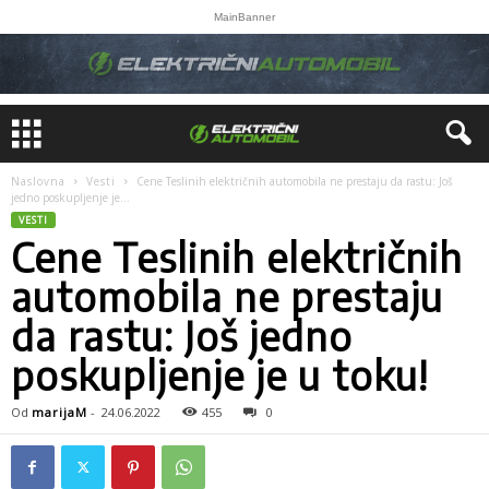
MainBanner
Naslovna
Vesti
Cene Teslinih električnih automobila ne prestaju da rastu: Još
jedno poskupljenje je...
VESTI
Cene Teslinih električnih
automobila ne prestaju
da rastu: Još jedno
poskupljenje je u toku!
Od
marijaM
-
24.06.2022
455
0