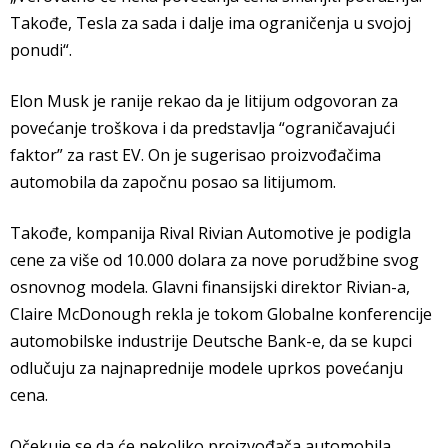
Takođe, Tesla za sada i dalje ima ograničenja u svojoj
ponudi“.
Elon Musk je ranije rekao da je litijum odgovoran za
povećanje troškova i da predstavlja “ograničavajući
faktor” za rast EV. On je sugerisao proizvođačima
automobila da započnu posao sa litijumom.
Takođe, kompanija Rival Rivian Automotive je podigla
cene za više od 10.000 dolara za nove porudžbine svog
osnovnog modela. Glavni finansijski direktor Rivian-a,
Claire McDonough rekla je tokom Globalne konferencije
automobilske industrije Deutsche Bank-e, da se kupci
odlučuju za najnaprednije modele uprkos povećanju
cena.
Očekuje se da će nekoliko proizvođača automobila