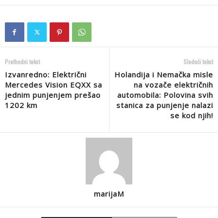
Prethodni tekst
Sledeći tekst
Izvanredno: Električni
Holandija i Nemačka misle
Mercedes Vision EQXX sa
na vozače električnih
jednim punjenjem prešao
automobila: Polovina svih
1202 km
stanica za punjenje nalazi
se kod njih!
marijaM