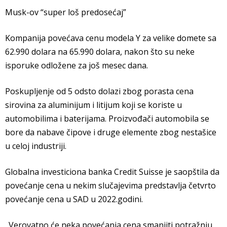
Musk-ov “super loš predosećaj”
Kompanija povećava cenu modela Y za velike domete sa
62.990 dolara na 65.990 dolara, nakon što su neke
isporuke odložene za još mesec dana.
Poskupljenje od 5 odsto dolazi zbog porasta cena
sirovina za aluminijum i litijum koji se koriste u
automobilima i baterijama. Proizvođači automobila se
bore da nabave čipove i druge elemente zbog nestašice
u celoj industriji.
Globalna investiciona banka Credit Suisse je saopštila da
povećanje cena u nekim slučajevima predstavlja četvrto
povećanje cena u SAD u 2022.godini.
„Verovatno će neka povećanja cena smanjiti potražnju.