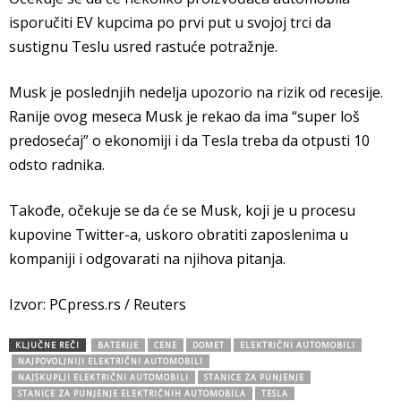
isporučiti EV kupcima po prvi put u svojoj trci da
sustignu Teslu usred rastuće potražnje.
Musk je poslednjih nedelja upozorio na rizik od recesije.
Ranije ovog meseca Musk je rekao da ima “super loš
predosećaj” o ekonomiji i da Tesla treba da otpusti 10
odsto radnika.
Takođe, očekuje se da će se Musk, koji je u procesu
kupovine Twitter-a, uskoro obratiti zaposlenima u
kompaniji i odgovarati na njihova pitanja.
Izvor: PCpress.rs / Reuters
KLJUČNE REČI
BATERIJE
CENE
DOMET
ELEKTRIČNI AUTOMOBILI
NAJPOVOLJNIJI ELEKTRIČNI AUTOMOBILI
NAJSKUPLJI ELEKTRIČNI AUTOMOBILI
STANICE ZA PUNJENJE
STANICE ZA PUNJENJE ELEKTRIČNIH AUTOMOBILA
TESLA