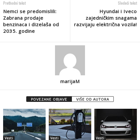
Prethodni tekst
Sledeći tekst
Nemci se predomislili:
Hyundai i Iveco
Zabrana prodaje
zajedničkim snagama
benzinaca i dizelaša od
razvijaju električna vozila!
2035. godine
marijaM
POVEZANE OBJAVE
VIŠE OD AUTORA
Vesti
Vesti
Vesti