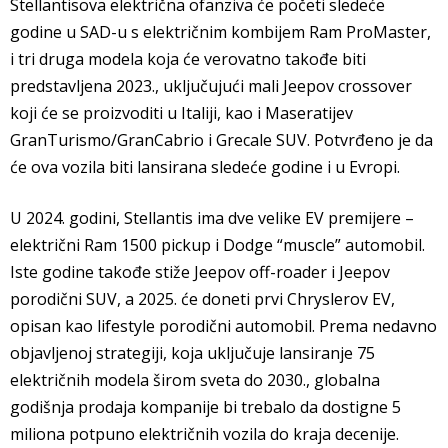
Stellantisova električna ofanziva će početi sledeće
godine u SAD-u s električnim kombijem Ram ProMaster,
i tri druga modela koja će verovatno takođe biti
predstavljena 2023., uključujući mali Jeepov crossover
koji će se proizvoditi u Italiji, kao i Maseratijev
GranTurismo/GranCabrio i Grecale SUV. Potvrđeno je da
će ova vozila biti lansirana sledeće godine i u Evropi.
U 2024. godini, Stellantis ima dve velike EV premijere –
električni Ram 1500 pickup i Dodge “muscle” automobil.
Iste godine takođe stiže Jeepov off-roader i Jeepov
porodični SUV, a 2025. će doneti prvi Chryslerov EV,
opisan kao lifestyle porodični automobil. Prema nedavno
objavljenoj strategiji, koja uključuje lansiranje 75
električnih modela širom sveta do 2030., globalna
godišnja prodaja kompanije bi trebalo da dostigne 5
miliona potpuno električnih vozila do kraja decenije.