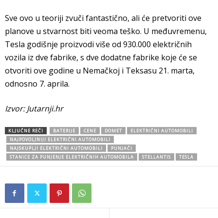
Sve ovo u teoriji zvuči fantastično, ali će pretvoriti ove
planove u stvarnost biti veoma teško. U međuvremenu,
Tesla godišnje proizvodi više od 930.000 električnih
vozila iz dve fabrike, s dve dodatne fabrike koje će se
otvoriti ove godine u Nemačkoj i Teksasu 21. marta,
odnosno 7. aprila.
Izvor: Jutarnji.hr
KLJUČNE REČI
BATERIJE
CENE
DOMET
ELEKTRIČNI AUTOMOBILI
NAJPOVOLJNIJI ELEKTRIČNI AUTOMOBILI
NAJSKUPLJI ELEKTRIČNI AUTOMOBILI
PUNJAČI
STANICE ZA PUNJENJE ELEKTRIČNIH AUTOMOBILA
STELLANTIS
TESLA