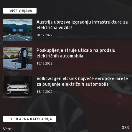
I VIŠE OBJAVA
Austrija ubrzava izgradnju infrastrukture za
električna vozila!
20.12.2022
Poskupljenje struje uticalo na prodaju
električnih automobila
16.12.2022
Volkswagen vlasnik najveće evropske mreže
za punjenje električnih automobila
16.12.2022
POPULARNA KATEGORIJA
333
Vesti