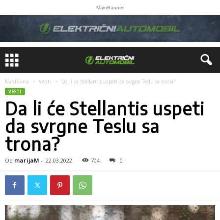
MainBanner
Naslovna
Vesti
Da li će Stellantis uspeti da svrgne Teslu sa trona?
VESTI
Da li će Stellantis uspeti
da svrgne Teslu sa
trona?
Od
marijaM
-
22.03.2022
704
0