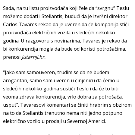
Sada, na tu listu proizvođača koji žele da “svrgnu” Teslu
možemo dodati i Stellantis, budući da je izvršni direktor
Carlos Tavares rekao da je uveren da će kompanija stići
proizvođača električnih vozila u sledećih nekoliko
godina. U razgovoru s novinarima, Tavares je rekao da
bi konkurencija mogla da bude od koristi potrošačima,
prenosi
Jutarnji.hr.
“Jako sam samouveren, trudim se da ne budem
arogantan, samo sam uveren u činjenicu da ćemo u
sledećih nekoliko godina sustići Teslu i da će to biti
veoma zdrava konkurencija, vrlo dobra za potrošača,
usput”. Tavaresovi komentari se činiti hrabrim s obzirom
na to da Stellantis trenutno nema niti jedno potpuno
električno vozilo u prodaji u Severnoj Americi.