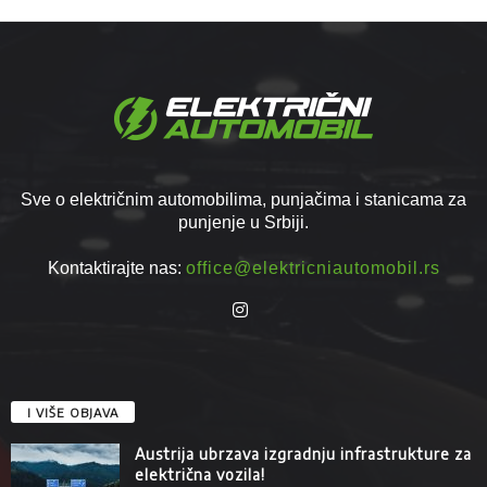
Sve o električnim automobilima, punjačima i stanicama za
punjenje u Srbiji.
Kontaktirajte nas:
office@elektricniautomobil.rs
I VIŠE OBJAVA
Austrija ubrzava izgradnju infrastrukture za
električna vozila!