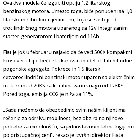
Ova dva modela će izgubiti opciju 1,2 litarskog
benzinskog motora. Umesto toga, biće ponuđeni sa 1,0
litarskom hibridnom jedinicom, koja se sastoji od
trocilindričnog motora uparenog sa 12V integrisanim
starter-generatorom i baterijom od 11Ah.
Fiat je još u februaru najavio da će veći 500X kompaktni
krosover i Tipo hečbek i karavan modeli dobiti hibridne
pogonske agregate. Pokreće ih 1,5 litarski
četvorocilindrični benzinski motor uparen sa električnim
motorom od 20KS za kombinovanu snagu od 128KS.
Pored toga, emisija CO2 je niža za 11%.
„Sada možemo da obezbedimo svim našim klijentima
rešenje za održivu mobilnost, bez obzira na njihove
potrebe za mobilnošću, sa jednostavnom tehnologijom i
po pristupačnoj ceni“, rekao je izvršni direktor Fiata