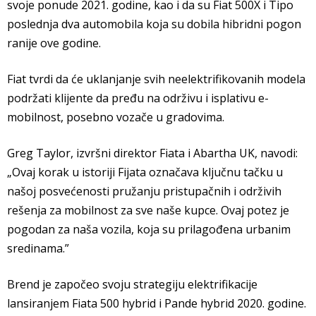
svoje ponude 2021. godine, kao i da su Fiat 500X i Tipo
poslednja dva automobila koja su dobila hibridni pogon
ranije ove godine.
Fiat tvrdi da će uklanjanje svih neelektrifikovanih modela
podržati klijente da pređu na održivu i isplativu e-
mobilnost, posebno vozače u gradovima.
Greg Taylor, izvršni direktor Fiata i Abartha UK, navodi:
„Ovaj korak u istoriji Fijata označava ključnu tačku u
našoj posvećenosti pružanju pristupačnih i održivih
rešenja za mobilnost za sve naše kupce. Ovaj potez je
pogodan za naša vozila, koja su prilagođena urbanim
sredinama.”
Brend je započeo svoju strategiju elektrifikacije
lansiranjem Fiata 500 hybrid i Pande hybrid 2020. godine.