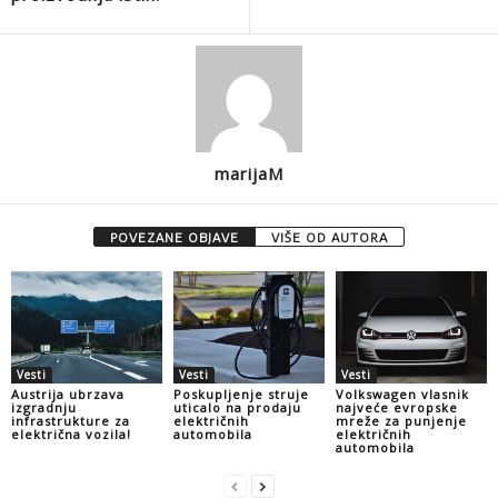
marijaM
POVEZANE OBJAVE
VIŠE OD AUTORA
Vesti
Vesti
Vesti
Austrija ubrzava
Poskupljenje struje
Volkswagen vlasnik
izgradnju
uticalo na prodaju
najveće evropske
infrastrukture za
električnih
mreže za punjenje
električna vozila!
automobila
električnih
automobila