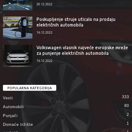
20.12.2022
Poskupljenje struje uticalo na prodaju
električnih automobila
16.12.2022
Volkswagen vlasnik najveće evropske mreže
za punjenje električnih automobila
16.12.2022
POPULARNA KATEGORIJA
333
Vesti
80
Automobili
2
Punjači
1
Domaće tržište