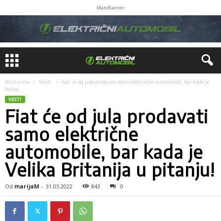
MainBanner
Naslovna
Vesti
Fiat će od jula prodavati samo električne automobile, bar kada je
Velika...
VESTI
Fiat će od jula prodavati
samo električne
automobile, bar kada je
Velika Britanija u pitanju!
Od
marijaM
-
31.05.2022
843
0