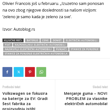
Olivier Francois još u februaru. „Izuzetno sam ponosan
na ovo zbog njegove doslednosti sa našom vizijom:
‘zeleno je samo kada je zeleno za sve’.
Izvor: Autoblog.rs
KLJUČNE REČI
BATERIJE
CENE
DOMET
ELEKTRIČNI AUTOMOBILI
FIAT
NAJPOVOLJNIJI ELEKTRIČNI AUTOMOBILI
NAJSKUPLJI ELEKTRIČNI AUTOMOBILI
PUNJAČI
STANICE ZA PUNJENJE
STANICE ZA PUNJENJE ELEKTRIČNIH AUTOMOBILA
Prethodni tekst
Sledeći tekst
Volkswagen se fokusira
Menjanje guma – NOVI
na baterije za EV: Gradi
PROBLEM za vlasnike
šest fabrika za
električnih automobila!
proizvodnju istih!