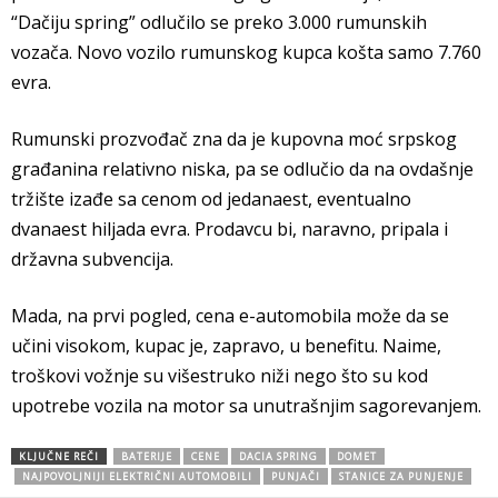
“Dačiju spring” odlučilo se preko 3.000 rumunskih
vozača. Novo vozilo rumunskog kupca košta samo 7.760
evra.
Rumunski prozvođač zna da je kupovna moć srpskog
građanina relativno niska, pa se odlučio da na ovdašnje
tržište izađe sa cenom od jedanaest, eventualno
dvanaest hiljada evra. Prodavcu bi, naravno, pripala i
državna subvencija.
Mada, na prvi pogled, cena e-automobila može da se
učini visokom, kupac je, zapravo, u benefitu. Naime,
troškovi vožnje su višestruko niži nego što su kod
upotrebe vozila na motor sa unutrašnjim sagorevanjem.
KLJUČNE REČI
BATERIJE
CENE
DACIA SPRING
DOMET
NAJPOVOLJNIJI ELEKTRIČNI AUTOMOBILI
PUNJAČI
STANICE ZA PUNJENJE