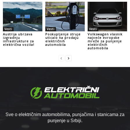
Vesti
Vesti
Vesti
Austrija ubrzava
Poskupljenje struje
Volkswagen vlasnik
izgradnju
uticalo na prodaju
najveće evropske
infrastrukture za
električnih
mreže za punjenje
električna vozila!
automobila
električnih
automobila
Sve o električnim automobilima, punjačima i stanicama za
punjenje u Srbiji.