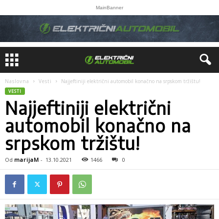
MainBanner
Naslovna
Vesti
Najjeftiniji električni automobil konačno na srpskom tržištu!
VESTI
Najjeftiniji električni
automobil konačno na
srpskom tržištu!
Od
marijaM
-
13.10.2021
1466
0