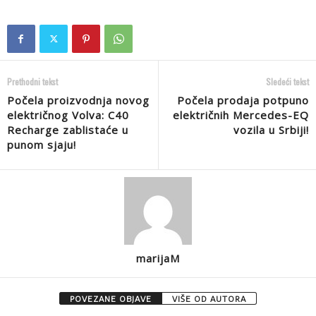
Prethodni tekst
Sledeći tekst
Počela proizvodnja novog
Počela prodaja potpuno
električnog Volva: C40
električnih Mercedes-EQ
Recharge zablistaće u
vozila u Srbiji!
punom sjaju!
marijaM
POVEZANE OBJAVE
VIŠE OD AUTORA