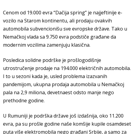
Cenom od 19.000 evra “Dačija spring” je najjeftinije e-
vozilo na Starom kontinentu, ali prodaju ovakvih
automobila subvencionišu sve evropske države. Tako u
Nemačkoj vlada sa 9.750 evra podstiče građane da
modernim vozilima zamenjuju klasična.
Posledica solidne podrške je prošlogodišnje
utrostručenje prodaje na 194.000 električnih automobila.
I to u sezoni kada je, usled problema izazvanih
pandemijom, ukupna prodaja automobila u Nemačkoj
pala na 2,9 miliona, devetnaest odsto manje nego
prethodne godine.
U Rumuniji je podrška države još izdašnija, oko 11.200
evra, pa su prošle godine naše komšije kupile osamdeset
puta više elektromobila nego građani Srbije, a samo za