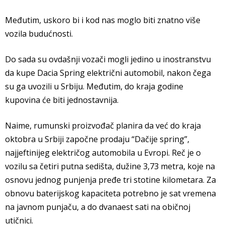
Međutim, uskoro bi i kod nas moglo biti znatno više
vozila budućnosti.
Do sada su ovdašnji vozači mogli jedino u inostranstvu
da kupe Dacia Spring električni automobil, nakon čega
su ga uvozili u Srbiju. Međutim, do kraja godine
kupovina će biti jednostavnija.
Naime, rumunski proizvođač planira da već do kraja
oktobra u Srbiji započne prodaju “Dačije spring”,
najjeftinijeg električog automobila u Evropi. Reč je o
vozilu sa četiri putna sedišta, dužine 3,73 metra, koje na
osnovu jednog punjenja pređe tri stotine kilometara. Za
obnovu baterijskog kapaciteta potrebno je sat vremena
na javnom punjaču, a do dvanaest sati na običnoj
utičnici.