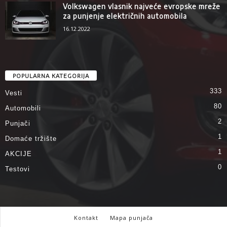
Volkswagen vlasnik najveće evropske mreže
za punjenje električnih automobila
16.12.2022
POPULARNA KATEGORIJA
333
Vesti
80
Automobili
2
Punjači
1
Domaće tržište
1
AKCIJE
0
Testovi
Kontakt
Mapa punjača