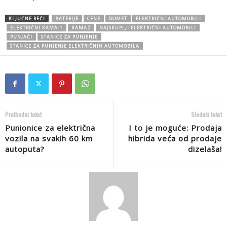
KLJUČNE REČI
BATERIJE
CENE
DOMET
ELEKTRIČNI AUTOMOBILI
ELEKTRIČNI KAMA-1
KAMAZ
NAJSKUPLJI ELEKTRIČNI AUTOMOBILI
PUNJAČI
STANICE ZA PUNJENJE
STANICE ZA PUNJENJE ELEKTRIČNIH AUTOMOBILA
Prethodni tekst
Sledeći tekst
Punionice za električna
I to je moguće: Prodaja
vozila na svakih 60 km
hibrida veća od prodaje
autoputa?
dizelaša!