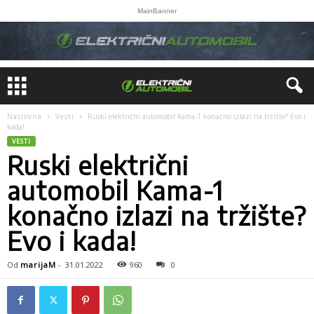
MainBanner
Naslovna
Vesti
Ruski električni automobil Kama-1 konačno izlazi na tržište? Evo i
kada!
VESTI
Ruski električni
automobil Kama-1
konačno izlazi na tržište?
Evo i kada!
Od
marijaM
-
31.01.2022
960
0