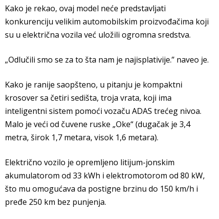
Kako je rekao, ovaj model neće predstavljati
konkurenciju velikim automobilskim proizvođačima koji
su u električna vozila već uložili ogromna sredstva.
„Odlučili smo se za to šta nam je najisplativije.” naveo je.
Kako je ranije saopšteno, u pitanju je kompaktni
krosover sa četiri sedišta, troja vrata, koji ima
inteligentni sistem pomoći vozaču ADAS trećeg nivoa.
Malo je veći od čuvene ruske „Oke“ (dugačak je 3,4
metra, širok 1,7 metara, visok 1,6 metara).
Električno vozilo je opremljeno litijum-jonskim
akumulatorom od 33 kWh i elektromotorom od 80 kW,
što mu omogućava da postigne brzinu do 150 km/h i
pređe 250 km bez punjenja.