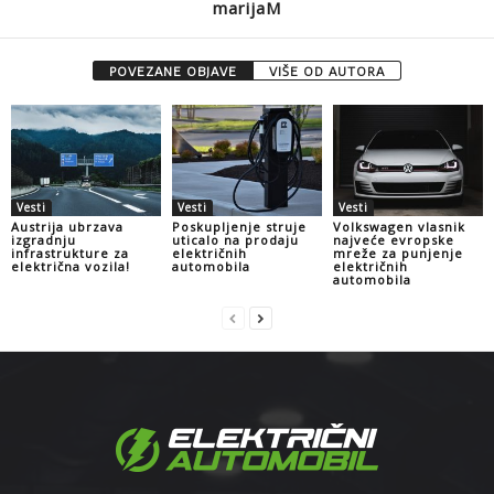
marijaM
POVEZANE OBJAVE
VIŠE OD AUTORA
Vesti
Vesti
Vesti
Austrija ubrzava
Poskupljenje struje
Volkswagen vlasnik
izgradnju
uticalo na prodaju
najveće evropske
infrastrukture za
električnih
mreže za punjenje
električna vozila!
automobila
električnih
automobila