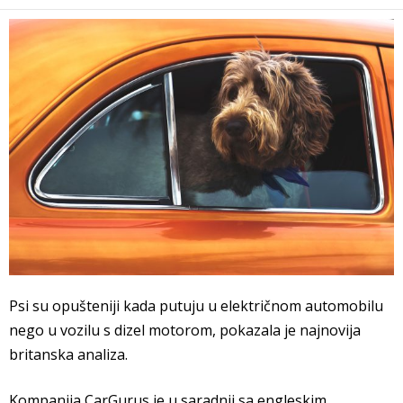
Psi su opušteniji kada putuju u električnom automobilu
nego u vozilu s dizel motorom, pokazala je najnovija
britanska analiza.
Kompanija CarGurus je u saradnji sa engleskim