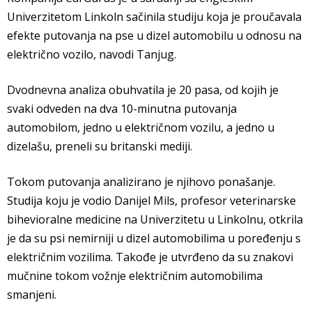
Univerzitetom Linkoln sačinila studiju koja je proučavala
efekte putovanja na pse u dizel automobilu u odnosu na
električno vozilo, navodi Tanjug.
Dvodnevna analiza obuhvatila je 20 pasa, od kojih je
svaki odveden na dva 10-minutna putovanja
automobilom, jedno u električnom vozilu, a jedno u
dizelašu, preneli su britanski mediji.
Tokom putovanja analizirano je njihovo ponašanje.
Studija koju je vodio Danijel Mils, profesor veterinarske
bihevioralne medicine na Univerzitetu u Linkolnu, otkrila
je da su psi nemirniji u dizel automobilima u poređenju s
električnim vozilima. Takođe je utvrđeno da su znakovi
mučnine tokom vožnje električnim automobilima
smanjeni.