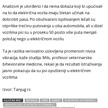
Analizom je utvrđeno i da nema dokaza koji bi upućivali
na to da električna vozila imaju štetan učinak na
dobrobit pasa. Psi obuhvaćeni ispitivanjem ležali su
otprilike trećinu putovanja u oba automobila, ali u dizel
vozilima psi su u proseku 50 posto više puta menjali
položaj nego u električnom vozilu.
Ta je razlika verovatno uslovljena promenom nivoa
vibracija, kaže studija. Mils, profesor veterinarske
bihevioralne medicine, rekao je da rezultati istraživanja
jasno pokazuju da su psi opušteniji u električnim
vozilima.
Izvor: Tanjug.rs
KLJUČNE REČI
BATERIJE
CENE
DOMET
ELEKTRIČNI AUTOMOBILI
NAJPOVOLJNIJI ELEKTRIČNI AUTOMOBILI