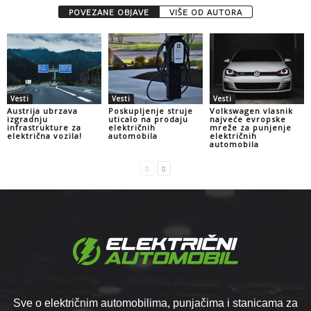
POVEZANE OBJAVE
VIŠE OD AUTORA
Vesti
Vesti
Vesti
Austrija ubrzava
Poskupljenje struje
Volkswagen vlasnik
izgradnju
uticalo na prodaju
najveće evropske
infrastrukture za
električnih
mreže za punjenje
električna vozila!
automobila
električnih
automobila
Sve o električnim automobilima, punjačima i stanicama za