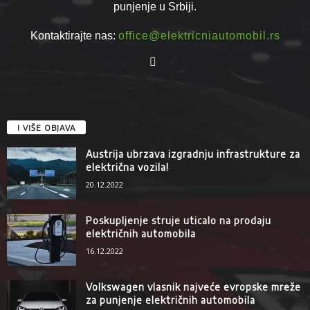
punjenje u Srbiji.
Kontaktirajte nas:
office@elektricniautomobil.rs
I VIŠE OBJAVA
Austrija ubrzava izgradnju infrastrukture za
električna vozila!
20.12.2022
Poskupljenje struje uticalo na prodaju
električnih automobila
16.12.2022
Volkswagen vlasnik najveće evropske mreže
za punjenje električnih automobila