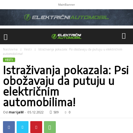
MainBanner
Naslovna
Vesti
Istraživanja pokazala: Psi obožavaju da putuju u električnim
automobilima!
VESTI
Istraživanja pokazala: Psi
obožavaju da putuju u
električnim
automobilima!
Od
marijaM
-
05.12.2022
509
0