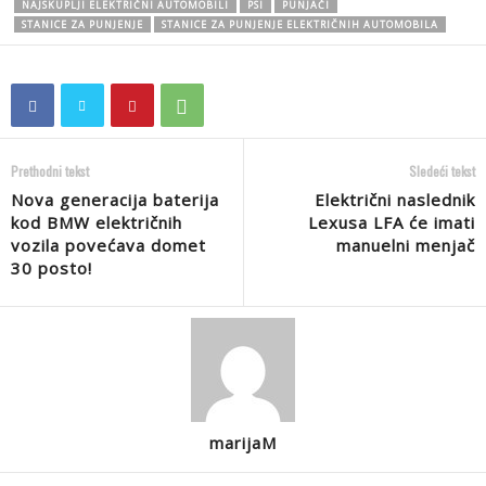
NAJSKUPLJI ELEKTRIČNI AUTOMOBILI
PSI
PUNJAČI
STANICE ZA PUNJENJE
STANICE ZA PUNJENJE ELEKTRIČNIH AUTOMOBILA
Prethodni tekst
Sledeći tekst
Nova generacija baterija
Električni naslednik
kod BMW električnih
Lexusa LFA će imati
vozila povećava domet
manuelni menjač
30 posto!
marijaM