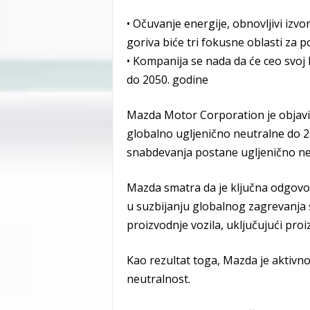
• Očuvanje energije, obnovljivi izvo
goriva biće tri fokusne oblasti za p
• Kompanija se nada da će ceo svoj 
do 2050. godine
Mazda Motor Corporation je objavi
globalno ugljenično neutralne do 20
snabdevanja postane ugljenično ne
Mazda smatra da je ključna odgovo
u suzbijanju globalnog zagrevanja
proizvodnje vozila, uključujući proiz
Kao rezultat toga, Mazda je aktivno 
neutralnost.