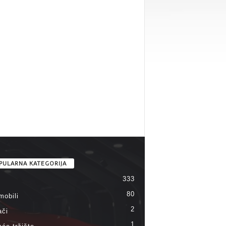
PULARNA KATEGORIJA
333
80
mobili
2
ači
1