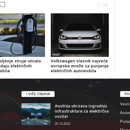
A
Vesti
ljenje struje uticalo
Volkswagen vlasnik najveće
daju električnih
evropske mreže za punjenje
obila
električnih automobila
I VIŠE OBJAVA
PO
Vesti
Austrija ubrzava izgradnju
infrastrukture za električna
Auto
vozila!
Punj
20.12.2022