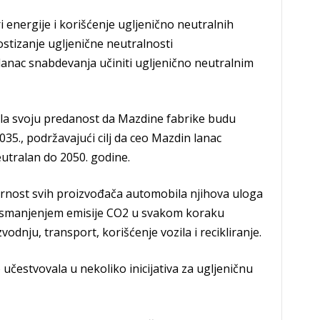
ri energije i korišćenje ugljenično neutralnih
ostizanje ugljenične neutralnosti
lanac snabdevanja učiniti ugljenično neutralnim
la svoju predanost da Mazdine fabrike budu
35., podržavajući cilj da ceo Mazdin lanac
utralan do 2050. godine.
rnost svih proizvođača automobila njihova uloga
 smanjenjem emisije CO2 u svakom koraku
vodnju, transport, korišćenje vozila i recikliranje.
učestvovala u nekoliko inicijativa za ugljeničnu