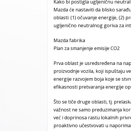
Kako bi postigla ugljeničnu neutra
Mazda će nastaviti da blisko sarađuj
oblasti: (1) očuvanje energije, (2) 
ugljenično neutralnog goriva za int
Mazda fabrika
Plan za smanjenje emisije CO2
Prva oblast je usredsređena na na
proizvodnje vozila, koji ispuštaju v
energije razvojem boja koje se stv
efikasnosti pretvaranja energije op
Što se tiče druge oblasti, tj. prela
važnost ne samo preduzimanja kora
već i doprinosa rastu lokalnih priv
proaktivno učestvovati u naporima