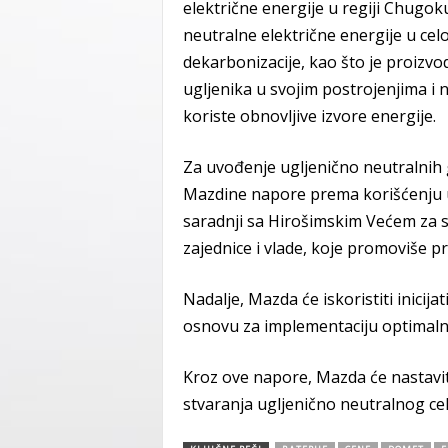
električne energije u regiji Chugoku,
neutralne električne energije u celo
dekarbonizacije, kao što je proizvod
ugljenika u svojim postrojenjima i 
koriste obnovljive izvore energije.
Za uvođenje ugljenično neutralnih go
Mazdine napore prema korišćenju u
saradnji sa Hirošimskim Većem za 
zajednice i vlade, koje promoviše p
Nadalje, Mazda će iskoristiti inicija
osnovu za implementaciju optimalno
Kroz ove napore, Mazda će nastavit
stvaranja ugljenično neutralnog c