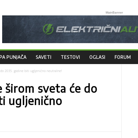
MainBanner
PA PUNJAČA
SAVETI
TESTOVI
OGLASI
FORUM
 do 2035. godine biti ugljenično neutralne!
 širom sveta će do
ti ugljenično