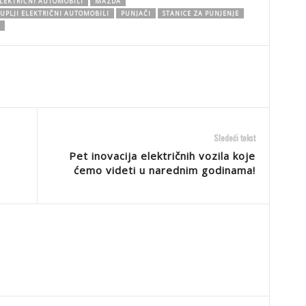
LEKTRIČNI AUTOMOBILI
MAZDA
UPLJI ELEKTRIČNI AUTOMOBILI
PUNJAČI
STANICE ZA PUNJENJE
Sledeći tekst
Pet inovacija električnih vozila koje
ćemo videti u narednim godinama!