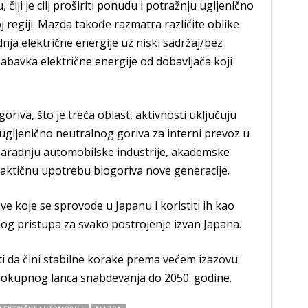
 čiji je cilj proširiti ponudu i potražnju ugljenično
j regiji. Mazda takođe razmatra različite oblike
nja električne energije uz niski sadržaj/bez
nabavka električne energije od dobavljača koji
riva, što je treća oblast, aktivnosti uključuju
gljenično neutralnog goriva za interni prevoz u
saradnju automobilske industrije, akademske
raktičnu upotrebu biogoriva nove generacije.
tive koje se sprovode u Japanu i koristiti ih kao
g pristupa za svako postrojenje izvan Japana.
i da čini stabilne korake prema većem izazovu
elokupnog lanca snabdevanja do 2050. godine.