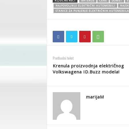
KLJUČNE REČI
BATERIJE
CENE
DOMET
E
NAJPOVOLJNIJI ELEKTRIČNI AUTOMOBILI
NAJSK
STANICE ZA PUNJENJE ELEKTRIČNIH AUTOMOBILA
Prethodni tekst
Krenula proizvodnja električnog
Volkswagena ID.Buzz modela!
marijaM