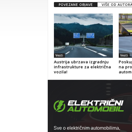
POVEZANE OBJAVE
VIŠE OD AUTOR
Vesti
Vesti
Austrija ubrzava izgradnju
Poskup
infrastrukture za električna
na pro
vozila!
autom
Sve o električnim automobilima,