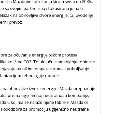
lnost u Mazdinim fabrikama širom sveta do 2035.,
e ​​sa svojim partnerima i fokusirana je na tri
prelazak na obnovljive izvore energije, (3) uvođenje
erni prevoz.
pore za očuvanje energije tokom procesa
elike količine CO2. To uključuje smanjenje toplotne
rdnjavaju na nižim temperaturama i poboljšanje
timizacijom tehnologije obrade.
ska na obnovljive izvore energije, Mazda prepoznaje
ka prema ugljeničnoj neutralnosti kompanije,
reda u kojima se nalaze njene fabrike. Mazda će
 Pododbora za promociju ugljenično neutralne