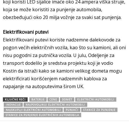
koji koristi LED sijalice imaće oko 24 ampera viška struje,
koja se može koristiti za punjenje automobila,
obezbeđujući oko 20 milja vožnje za svaki sat punjenja.
Elektrifikovani putevi
Elektrifikovani putevi koriste nadzemne dalekovode za
pogon većih električnih vozila, kao što su kamioni, ali oni
nisu pogodni za putnička vozila. U julu, Odeljenje za
transport dodelilo je sredstva projektu koji je vodio
Kostin da istraži kako se kamioni velikog dometa mogu
elektrificirati korišćenjem nadzemnih kablova za
napajanje na autoputevima širom UK.
KLJUČNE REČI
BATERIJE
CENE
DOMET
ELEKTRIČNI AUTOMOBILI
INOVACIJE
NAJPOVOLJNIJI ELEKTRIČNI AUTOMOBILI
NAJSKUPLJI ELEKTRIČNI AUTOMOBILI
PUNJAČI
STANICE ZA PUNJENJE
STANICE ZA PUNJENJE ELEKTRIČNIH AUTOMOBILA