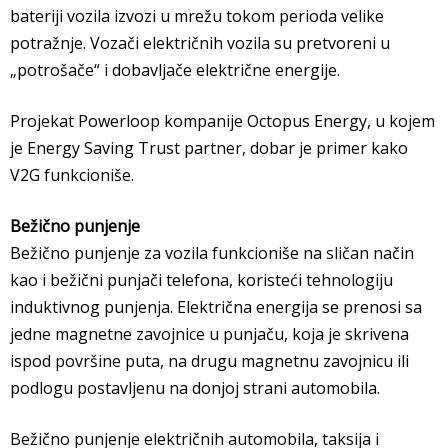
bateriji vozila izvozi u mrežu tokom perioda velike
potražnje. Vozači električnih vozila su pretvoreni u
„potrošače“ i dobavljače električne energije.
Projekat Powerloop kompanije Octopus Energy, u kojem
je Energy Saving Trust partner, dobar je primer kako
V2G funkcioniše.
Bežično punjenje
Bežično punjenje za vozila funkcioniše na sličan način
kao i bežični punjači telefona, koristeći tehnologiju
induktivnog punjenja. Električna energija se prenosi sa
jedne magnetne zavojnice u punjaču, koja je skrivena
ispod površine puta, na drugu magnetnu zavojnicu ili
podlogu postavljenu na donjoj strani automobila.
Bežično punjenje električnih automobila, taksija i