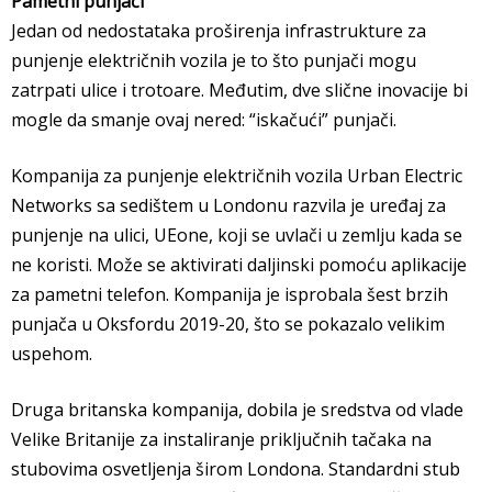
Pametni punjači
Jedan od nedostataka proširenja infrastrukture za
punjenje električnih vozila je to što punjači mogu
zatrpati ulice i trotoare. Međutim, dve slične inovacije bi
mogle da smanje ovaj nered: “iskačući” punjači.
Kompanija za punjenje električnih vozila Urban Electric
Networks sa sedištem u Londonu razvila je uređaj za
punjenje na ulici, UEone, koji se uvlači u zemlju kada se
ne koristi. Može se aktivirati daljinski pomoću aplikacije
za pametni telefon. Kompanija je isprobala šest brzih
punjača u Oksfordu 2019-20, što se pokazalo velikim
uspehom.
Druga britanska kompanija, dobila je sredstva od vlade
Velike Britanije za instaliranje priključnih tačaka na
stubovima osvetljenja širom Londona. Standardni stub