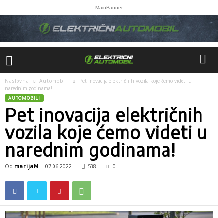
MainBanner
Naslovna
Automobili
Pet inovacija električnih vozila koje ćemo videti u
narednim godinama!
AUTOMOBILI
Pet inovacija električnih
vozila koje ćemo videti u
narednim godinama!
Od
marijaM
-
07.06.2022
538
0