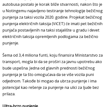
autobusa postalo je korak bliže stvarnosti, nakon što je
u Notingemu najavljeno testiranje tehnologije bežičnog
punjenja za taksi vozila 2020. godine. Projekat bežičnog
punjenja električnih taksija (ViCET) će imati pet bežičnih
punjača postavljenih na taksi stajalište u gradu i devet
električnih taksija opremljenih podlogama za bežično
punjenje.
Šema od 3,4 miliona funti, koju finansira Ministarstvo za
transport, mogla bi da se proširi za javnu upotrebu ako
bude uspešna. Jedna od glavnih prednosti bežičnog
punjenja je ta što omogućava da se više vozila puni
odjednom. Takođe bi mogao da ubrza punjenje i ima
potencijal kao rešenje za punjenje na ulici za ljude bez
prilaza.
Ultra-brzo punjenje