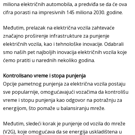
miliona električnih automobila, a predviđa se da će ova
cifra porasti na impresivnih 145 miliona 2030. godine.
Međutim, prelazak na električna vozila zahtevaće
značajno proširenje infrastrukture za punjenje
električnih vozila, kao i tehnološke inovacije. Odabrali
smo naših pet najboljih inovacija električnih vozila koje
ćemo pratiti u narednih nekoliko godina.
Kontrolisano vreme i stopa punjenja
Opcije pametnog punjenja za električna vozila postaju
sve popularnije, omogućavajući vozačima da kontrolišu
vreme i stopu punjenja kao odgovor na potražnju za
energijom, što pomaže u balansiranju mreže.
Međutim, sledeći korak je punjenje od vozila do mreže
(V2G), koje omogućava da se energija uskladištena u