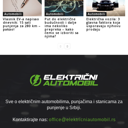
Automobili
Automobili
Automobili
Vlasnik EV-a napisao
Put do električne
Električna vozila: 3
dnevnik: 15 sati
budućnosti i dalje
glavna faktora koja
punjenja za 280 km –
ima nekoliko
usporavaju njihovu
pakao!
prepreka – kako
prodaju
ćemo se izboriti sa
njima?
Sve o električnim automobilima, punjačima i stanicama za
punjenje u Srbiji.
Kontaktirajte nas:
office@elektricniautomobil.rs