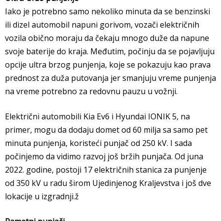
Iako je potrebno samo nekoliko minuta da se benzinski
ili dizel automobil napuni gorivom, vozači električnih
vozila obično moraju da čekaju mnogo duže da napune
svoje baterije do kraja. Međutim, počinju da se pojavljuju
opcije ultra brzog punjenja, koje se pokazuju kao prava
prednost za duža putovanja jer smanjuju vreme punjenja
na vreme potrebno za redovnu pauzu u vožnji.
Električni automobili Kia Ev6 i Hyundai IONIK 5, na
primer, mogu da dodaju domet od 60 milja sa samo pet
minuta punjenja, koristeći punjač od 250 kV. I sada
počinjemo da vidimo razvoj još bržih punjača. Od juna
2022. godine, postoji 17 električnih stanica za punjenje
od 350 kV u radu širom Ujedinjenog Kraljevstva i još dve
lokacije u izgradnji.ž