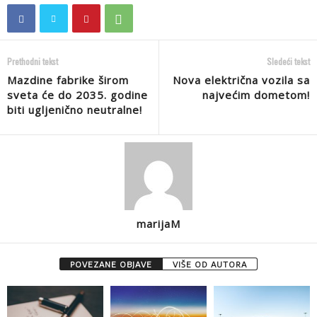
Prethodni tekst
Sledeći tekst
Mazdine fabrike širom
Nova električna vozila sa
sveta će do 2035. godine
najvećim dometom!
biti ugljenično neutralne!
marijaM
POVEZANE OBJAVE
VIŠE OD AUTORA