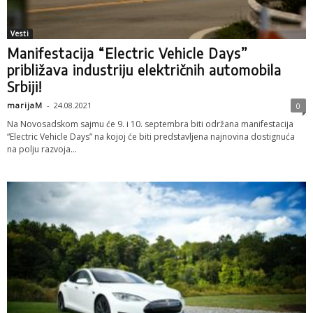
Vesti
Manifestacija “Electric Vehicle Days”
približava industriju električnih automobila
Srbiji!
marijaM
-
24.08.2021
0
Na Novosadskom sajmu će 9. i 10. septembra biti održana manifestacija
“Electric Vehicle Days” na kojoj će biti predstavljena najnovina dostignuća
na polju razvoja...