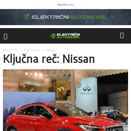
MainBanner
Naslovna
Ključne reči
Nissan
Ključna reč: Nissan