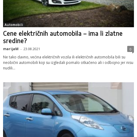
Automobili
Cene električnih automobila – ima li zlatne
sredine?
marijaM
-
23.08.2021
0
Ne tako davno, većina električnih vozila ili električnih automobila bili su
neobični automobili koji su izgledali pomalo otkačeno ali i odbojno jer nisu
nudili...