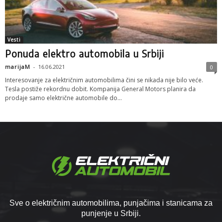
Vesti
Ponuda elektro automobila u Srbiji
marijaM
-
16.06.2021
0
Interesovanje za električnim automobilima čini se nikada nije bilo veće.
Tesla postiže rekordnu dobit. Kompanija General Motors planira da
prodaje samo električne automobile do...
Sve o električnim automobilima, punjačima i stanicama za
punjenje u Srbiji.