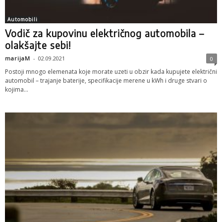
Automobili
Vodič za kupovinu električnog automobila –
olakšajte sebi!
marijaM
-
02.09.2021
0
Postoji mnogo elemenata koje morate uzeti u obzir kada kupujete električni
automobil – trajanje baterije, specifikacije merene u kWh i druge stvari o
kojima...