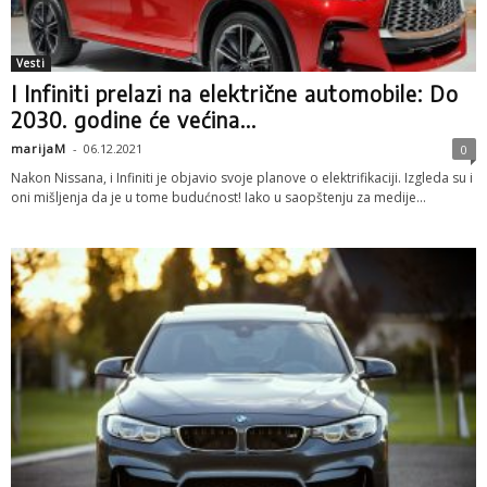
Vesti
I Infiniti prelazi na električne automobile: Do
2030. godine će većina...
marijaM
-
06.12.2021
0
Nakon Nissana, i Infiniti je objavio svoje planove o elektrifikaciji. Izgleda su i
oni mišljenja da je u tome budućnost! Iako u saopštenju za medije...