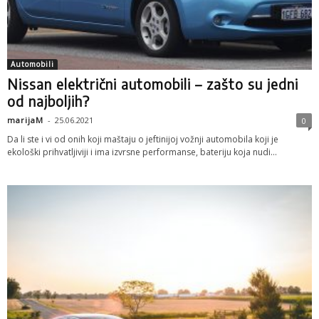
Automobili
Nissan električni automobili – zašto su jedni
od najboljih?
marijaM
-
25.06.2021
0
Da li ste i vi od onih koji maštaju o jeftinijoj vožnji automobila koji je
ekološki prihvatljiviji i ima izvrsne performanse, bateriju koja nudi...