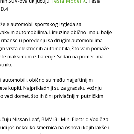
ičnih SUV-ova uključuju
Tesla Model X
, Tesla
ID.4
 žele automobil sportskog izgleda sa
akvim automobilima. Limuzine obično imaju bolje
rformanse u poređenju sa drugim automobilima.
ih vrsta električnih automobila, što vam pomaže
ete maksimum iz baterije. Sedan na primer ima
utnike.
 automobili, obično su među najjeftinijim
e kupiti. Najprikladniji su za gradsku vožnju.
veći domet, što ih čini privlačnijim putničkim
čuju Nissan Leaf, BMV i3 i Mini Electric. Vodič za
di još nekoliko smernica na osnovu kojih lakše i