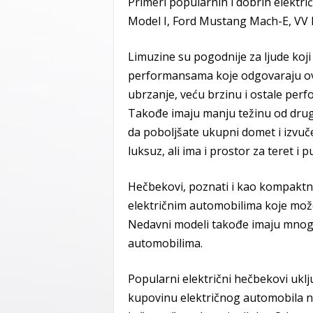
Primeri popularnih i dobrih elektr
Model I, Ford Mustang Mach-E, VV 
Limuzine su pogodnije za ljude koji
performansama koje odgovaraju ov
ubrzanje, veću brzinu i ostale pe
Takođe imaju manju težinu od drug
da poboljšate ukupni domet i izvuč
luksuz, ali ima i prostor za teret i p
Hečbekovi, poznati i kao kompaktni
električnim automobilima koje možet
Nedavni modeli takođe imaju mnogo 
automobilima.
Popularni električni hečbekovi uklju
kupovinu električnog automobila nu