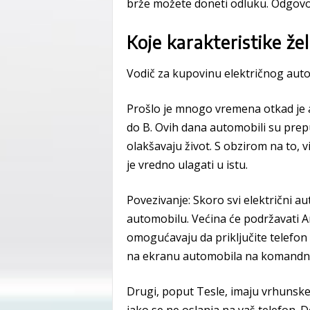
brže možete doneti odluku. Odgovor
Koje karakteristike žel
Vodič za kupovinu električnog auto
Prošlo je mnogo vremena otkad je 
do B. Ovih dana automobili su prep
olakšavaju život. S obzirom na to, v
je vredno ulagati u istu.
Povezivanje: Skoro svi električni au
automobilu. Većina će podržavati An
omogućavaju da priključite telefon i
na ekranu automobila na komandnoj
Drugi, poput Tesle, imaju vrhunske