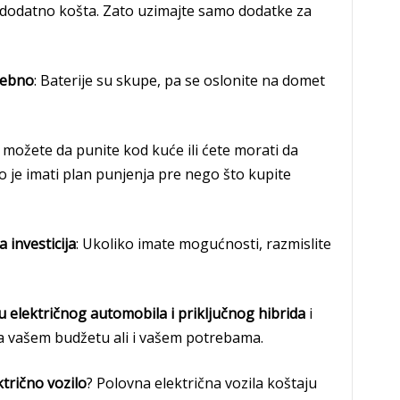
to dodatno košta. Zato uzimajte samo dodatke za
rebno
: Baterije su skupe, pa se oslonite na domet
i možete da punite kod kuće ili ćete morati da
 je imati plan punjenja pre nego što kupite
 investicija
: Ukoliko imate mogućnosti, razmislite
 električnog automobila i priključnog hibrida
i
ra vašem budžetu ali i vašem potrebama.
ktrično vozilo
? Polovna električna vozila koštaju