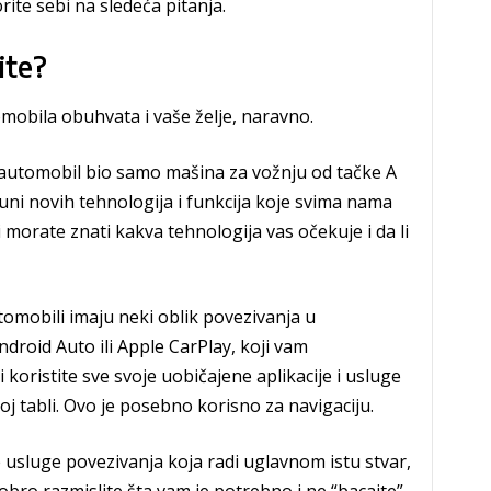
ite sebi na sledeća pitanja.
ite?
mobila obuhvata i vaše želje, naravno.
automobil bio samo mašina za vožnju od tačke A
uni novih tehnologija i funkcija koje svima nama
i morate znati kakva tehnologija vas očekuje i da li
tomobili imaju neki oblik povezivanja u
droid Auto ili Apple CarPlay, koji vam
 koristite sve svoje uobičajene aplikacije i usluge
 tabli. Ovo je posebno korisno za navigaciju.
 usluge povezivanja koja radi uglavnom istu stvar,