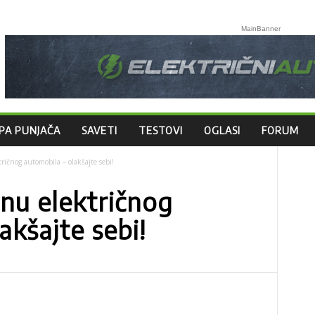
MainBanner
PA PUNJAČA
SAVETI
TESTOVI
OGLASI
FORUM
ričnog automobila – olakšajte sebi!
nu električnog
akšajte sebi!