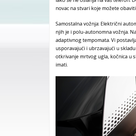
iako se ne oslanja na vaš telefon. D
novac na stvari koje možete obavit
Samostalna vožnja: Električni autom
njih je i polu-autonomna vožnja. Na
adaptivnog tempomata. Vi postavljat
usporavajući i ubrzavajući u skladu
otkrivanje mrtvog ugla, kočnica u s
imati.