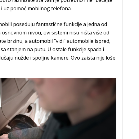
obro razmislite šta vam je potrebno i ne “bacajte”
i i uz pomoć mobilnog telefona.
obili poseduju fantastične funkcije a jedna od
 osnovnom nivou, ovi sistemi nisu ništa više od
e brzinu, a automobil “vidi“ automobile ispred,
 sa stanjem na putu. U ostale funkcije spada i
lučaju nužde i spoljne kamere. Ovo zaista nije loše