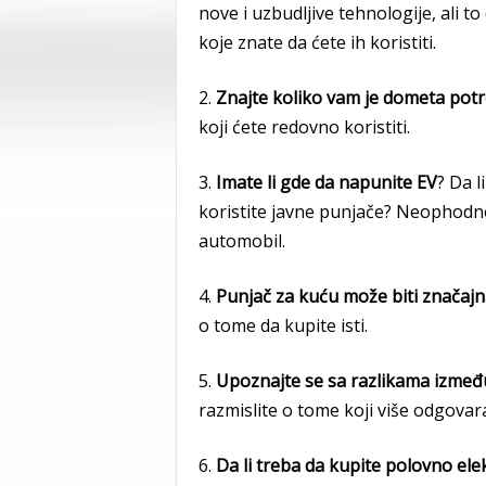
nove i uzbudljive tehnologije, ali 
koje znate da ćete ih koristiti.
2.
Znajte koliko vam je dometa pot
koji ćete redovno koristiti.
3.
Imate li gde da napunite EV
? Da l
koristite javne punjače? Neophodno
automobil.
4.
Punjač za kuću može biti značajna
o tome da kupite isti.
5.
Upoznajte se sa razlikama između
razmislite o tome koji više odgova
6.
Da li treba da kupite polovno ele