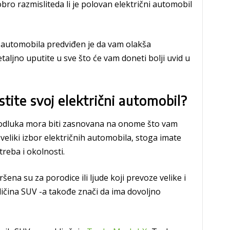
ro razmisliteda li je polovan električni automobil
 automobila predviđen je da vam olakša
aljno uputite u sve što će vam doneti bolji uvid u
stite svoj električni automobil?
a odluka mora biti zasnovana na onome što vam
 veliki izbor električnih automobila, stoga imate
treba i okolnosti.
ena su za porodice ili ljude koji prevoze velike i
ičina SUV -a takođe znači da ima dovoljno