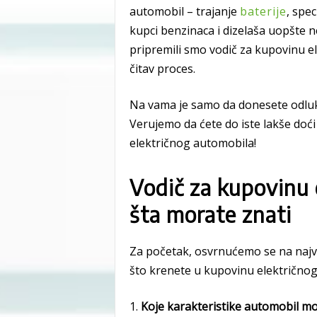
automobil – trajanje
baterije
, spe
kupci benzinaca i dizelaša uopšte n
pripremili smo vodič za kupovinu e
čitav proces.
Na vama je samo da donesete odluku d
Verujemo da ćete do iste lakše doć
električnog automobila!
Vodič za kupovinu 
šta morate znati
Za početak, osvrnućemo se na najva
što krenete u kupovinu električno
1.
Koje karakteristike automobil mo