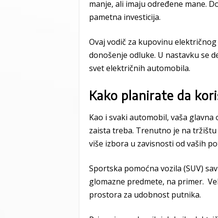
manje, ali imaju određene mane. Dob
pametna investicija.
Ovaj vodič za kupovinu električnog
donošenje odluke. U nastavku se det
svet električnih automobila.
Kako planirate da kori
Kao i svaki automobil, vaša glavn
zaista treba. Trenutno je na tržištu
više izbora u zavisnosti od vaših po
Sportska pomoćna vozila (SUV) savrš
glomazne predmete, na primer. Vel
prostora za udobnost putnika.