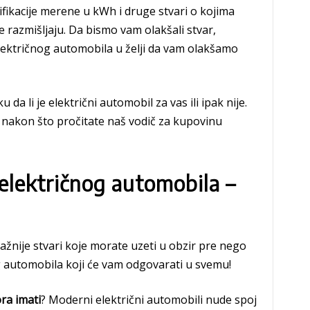
cifikacije merene u kWh i druge stvari o kojima
e razmišljaju. Da bismo vam olakšali stvar,
lektričnog automobila u želji da vam olakšamo
a li je električni automobil za vas ili ipak nije.
i nakon što pročitate naš vodič za kupovinu
električnog automobila –
žnije stvari koje morate uzeti u obzir pre nego
g automobila koji će vam odgovarati u svemu!
ra imati
? Moderni električni automobili nude spoj