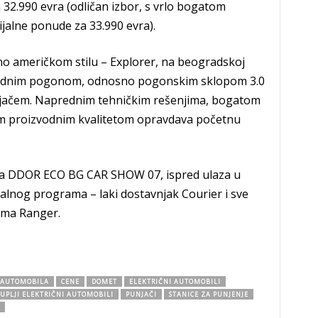
2.990 evra (odličan izbor, s vrlo bogatom
jalne ponude za 33.990 evra).
čno američkom stilu – Explorer, na beogradskoj
hibridnim pogonom, odnosno pogonskim sklopom 3.0
jačem. Naprednim tehničkim rešenjima, bogatom
 proizvodnim kvalitetom opravdava početnu
a DDOR ECO BG CAR SHOW 07, ispred ulaza u
cijalnog programa – laki dostavnjak Courier i sve
tima Ranger.
 AUTOMOBILA
CENE
DOMET
ELEKTRIČNI AUTOMOBILI
UPLJI ELEKTRIČNI AUTOMOBILI
PUNJAČI
STANICE ZA PUNJENJE