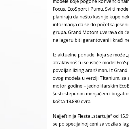
modele koje pogone konvencionalni
Focus, EcoSport i Pumu. Svi ti mode
planiraju da nešto kasnije kupe neki
informacija da se do početka jeseni 
grupa. Grand Motors uverava da će 
na lageru biti garantovani i kraći 
Iz aktuelne ponude, koja se može „
atraktivnošću se ističe model EcoSpo
povoljan lizing aranžman. Iz Grand
ovog modela u verziji Titanium, s
motor godine – jednolitarskim Ec
šestostepenim menjačem i bogatom
košta 18.890 evra.
Najjeftinija Fiesta „startuje“ od 15
se po specijalnoj ceni za vozila s l