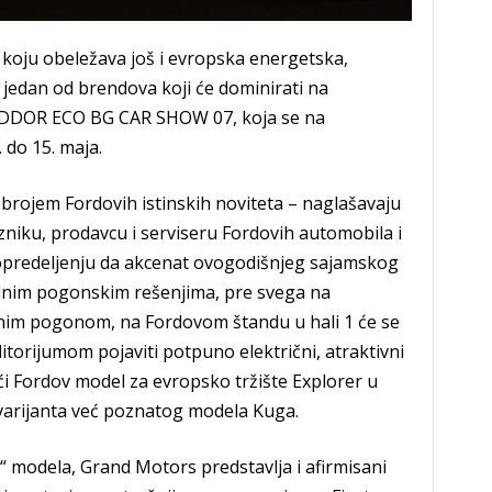
 koju obeležava još i evropska energetska,
e jedan od brendova koji će dominirati na
i DDOR ECO BG CAR SHOW 07, koja se na
do 15. maja.
 brojem Fordovih istinskih noviteta – naglašavaju
iku, prodavcu i serviseru Fordovih automobila i
 opredeljenju da akcenat ovogodišnjeg sajamskog
nim pogonskim rešenjima, pre svega na
dnim pogonom, na Fordovom štandu u hali 1 će se
itorijumom pojaviti potpuno električni, atraktivni
i Fordov model za evropsko tržište Explorer u
a varijanta već poznatog modela Kuga.
h“ modela, Grand Motors predstavlja i afirmisani