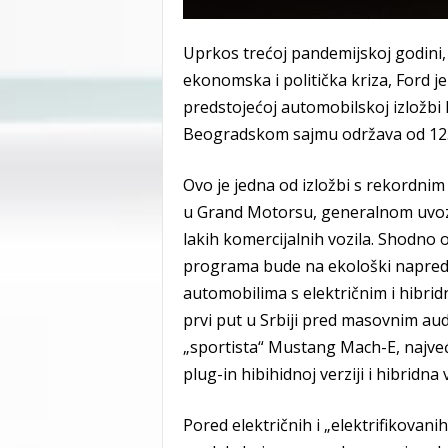
Uprkos trećoj pandemijskoj godini,
ekonomska i politička kriza, Ford j
predstojećoj automobilskoj izložb
Beogradskom sajmu održava od 12. 
Ovo je jedna od izložbi s rekordnim
u Grand Motorsu, generalnom uvozn
lakih komercijalnih vozila. Shodno
programa bude na ekološki napred
automobilima s električnim i hibri
prvi put u Srbiji pred masovnim aud
„sportista“ Mustang Mach-E, najveć
plug-in hibihidnoj verziji i hibridn
Pored električnih i „elektrifikovani