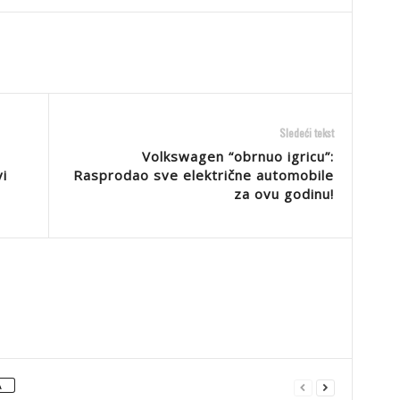
Sledeći tekst
Volkswagen “obrnuo igricu”:
i
Rasprodao sve električne automobile
za ovu godinu!
A