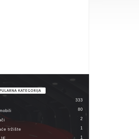
PULARNA KATEGORIJA
333
80
mobili
2
ači
1
će tržište
1
IJE