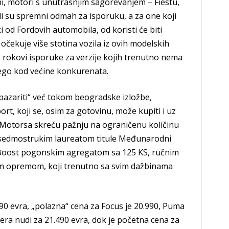
, motori s unutrašnjim sagorevanjem – Fiestu,
li su spremni odmah za isporuku, a za one koji
 od Fordovih automobila, od koristi će biti
očekuje više stotina vozila iz ovih modelskih
rokovi isporuke za verzije kojih trenutno nema
nego kod većine konkurenata.
pazariti“ već tokom beogradske izložbe,
rt, koji se, osim za gotovinu, može kupiti i uz
 Motorsa skreću pažnju na ograničenu količinu
a sedmostrukim laureatom titule Međunarodni
oBoost pogonskim agregatom sa 125 KS, ručnim
 opremom, koji trenutno sa svim dažbinama
.990 evra, „polazna“ cena za Focus je 20.990, Puma
agera nudi za 21.490 evra, dok je početna cena za