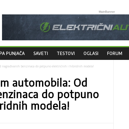
MainBanner
PA PUNJAČA
SAVETI
TESTOVI
OGLASI
FORUM
d nagrađivanih benzinaca do potpuno električnih i hibridnih modela!
am automobila: Od
enzinaca do potpuno
bridnih modela!