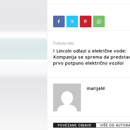
Prethodni tekst
I Lincoln odlazi u elekrične vode:
Kompanija se sprema da predstav
prvo potpuno električno vozilo!
marijaM
POVEZANE OBJAVE
VIŠE OD AUTOR