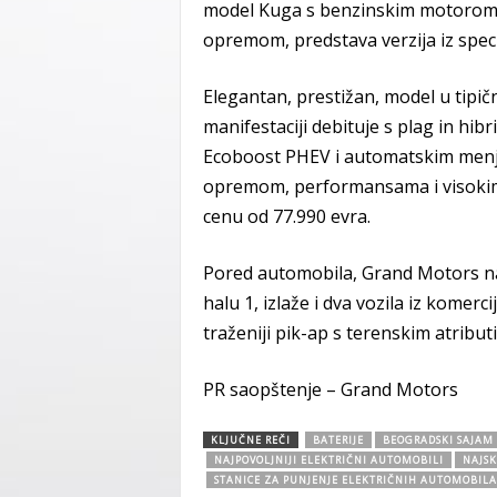
model Kuga s benzinskim motorom 3
opremom, predstava verzija iz speci
Elegantan, prestižan, model u tipi
manifestaciji debituje s plag in 
Ecoboost PHEV i automatskim men
opremom, performansama i visokim
cenu od 77.990 evra.
Pored automobila, Grand Motors n
halu 1, izlaže i dva vozila iz komer
traženiji pik-ap s terenskim atribu
PR saopštenje – Grand Motors
KLJUČNE REČI
BATERIJE
BEOGRADSKI SAJAM
NAJPOVOLJNIJI ELEKTRIČNI AUTOMOBILI
NAJSK
STANICE ZA PUNJENJE ELEKTRIČNIH AUTOMOBILA