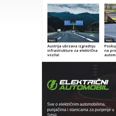
Vesti
Vesti
Austrija ubrzava izgradnju
Poskup
infrastrukture za električna
na pro
vozila!
autom
Sve o električnim automobilima,
punjačima i stanicama za punjenje u
Srbiji.