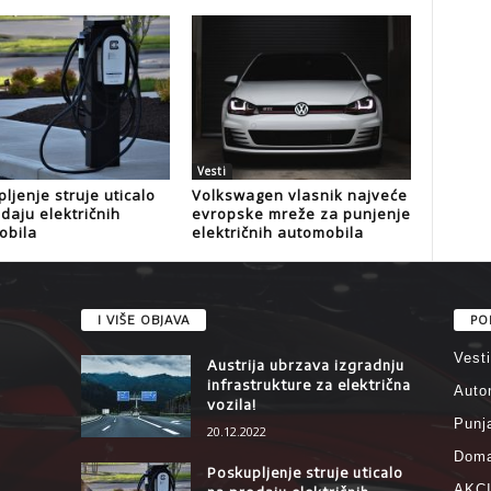
Vesti
ljenje struje uticalo
Volkswagen vlasnik najveće
daju električnih
evropske mreže za punjenje
obila
električnih automobila
I VIŠE OBJAVA
PO
Vesti
Austrija ubrzava izgradnju
infrastrukture za električna
Auto
vozila!
Punj
20.12.2022
Doma
Poskupljenje struje uticalo
AKC