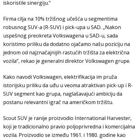
iskoristile sinergiju.“
Firma cilja na 10% tržišnog učešća u segmentima
robusnog SUV-a (R-SUV) i pick-upa u SAD. „Nakon
uspešnog preokreta Volkswagena u SAD-u, sada
koristimo priliku da dodatno ojačamo našu poziciju na
jednom od najznačajnijih rastućih tržišta za električna
vozila“, rekao je generalni direktor Volkswagen grupe.
Kako navodi Volkswagen, elektrifikacija im pruža
istorijsku priliku da uđu u veoma atraktivan pick-up i R-
SUV segment kao grupa, naglašavajući ambiciju da
postanu relevantni igrač na američkom tržištu.
Scout SUV je ranije proizvodio International Harvester,
koji je tradicionalno pravio poljoprivredna i komercijalna
vozila. Proizvodio se između 1961. i 1980. godine kao