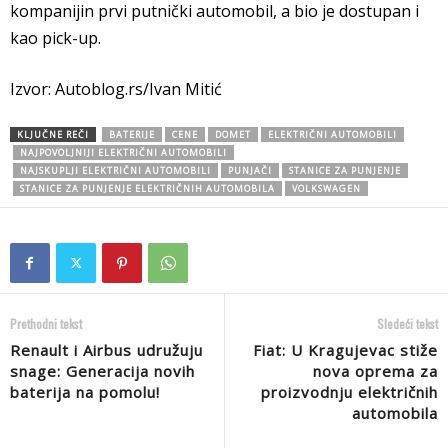
kompanijin prvi putnički automobil, a bio je dostupan i
kao pick-up.
Izvor: Autoblog.rs/Ivan Mitić
KLJUČNE REČI
BATERIJE
CENE
DOMET
ELEKTRIČNI AUTOMOBILI
NAJPOVOLJNIJI ELEKTRIČNI AUTOMOBILI
NAJSKUPLJI ELEKTRIČNI AUTOMOBILI
PUNJAČI
STANICE ZA PUNJENJE
STANICE ZA PUNJENJE ELEKTRIČNIH AUTOMOBILA
VOLKSWAGEN
Prethodni tekst
Sledeći tekst
Renault i Airbus udružuju
Fiat: U Kragujevac stiže
snage: Generacija novih
nova oprema za
baterija na pomolu!
proizvodnju električnih
automobila