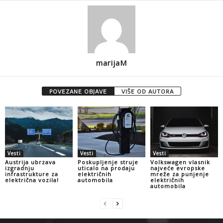
marijaM
POVEZANE OBJAVE
VIŠE OD AUTORA
Vesti
Vesti
Vesti
Austrija ubrzava
Poskupljenje struje
Volkswagen vlasnik
izgradnju
uticalo na prodaju
najveće evropske
infrastrukture za
električnih
mreže za punjenje
električna vozila!
automobila
električnih
automobila