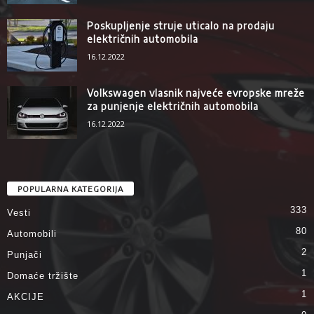
Poskupljenje struje uticalo na prodaju
električnih automobila
16.12.2022
Volkswagen vlasnik najveće evropske mreže
za punjenje električnih automobila
16.12.2022
POPULARNA KATEGORIJA
333
Vesti
80
Automobili
2
Punjači
1
Domaće tržište
1
AKCIJE