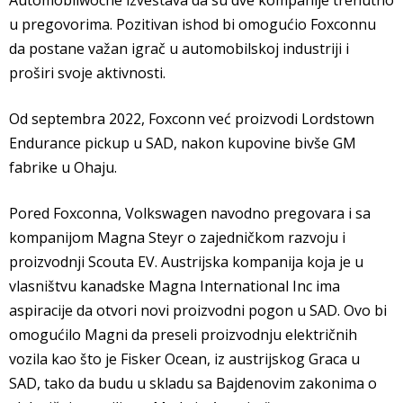
Automobilwoche izveštava da su dve kompanije trenutno
u pregovorima. Pozitivan ishod bi omogućio Foxconnu
da postane važan igrač u automobilskoj industriji i
proširi svoje aktivnosti.
Od septembra 2022, Foxconn već proizvodi Lordstown
Endurance pickup u SAD, nakon kupovine bivše GM
fabrike u Ohaju.
Pored Foxconna, Volkswagen navodno pregovara i sa
kompanijom Magna Steyr o zajedničkom razvoju i
proizvodnji Scouta EV. Austrijska kompanija koja je u
vlasništvu kanadske Magna International Inc ima
aspiracije da otvori novi proizvodni pogon u SAD. Ovo bi
omogućilo Magni da preseli proizvodnju električnih
vozila kao što je Fisker Ocean, iz austrijskog Graca u
SAD, tako da budu u skladu sa Bajdenovim zakonima o