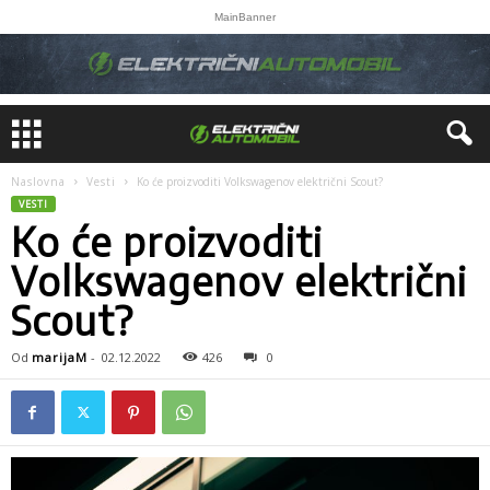
MainBanner
Naslovna
Vesti
Ko će proizvoditi Volkswagenov električni Scout?
VESTI
Ko će proizvoditi
Volkswagenov električni
Scout?
Od
marijaM
-
02.12.2022
426
0