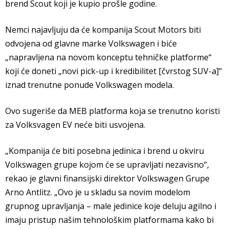
brend Scout koji je kupio prošle godine.
Nemci najavljuju da će kompanija Scout Motors biti
odvojena od glavne marke Volkswagen i biće
„napravljena na novom konceptu tehničke platforme“
koji će doneti „novi pick-up i kredibilitet [čvrstog SUV-a]“
iznad trenutne ponude Volkswagen modela.
Ovo sugeriše da MEB platforma koja se trenutno koristi
za Volksvagen EV neće biti usvojena.
„Kompanija će biti posebna jedinica i brend u okviru
Volkswagen grupe kojom će se upravljati nezavisno“,
rekao je glavni finansijski direktor Volkswagen Grupe
Arno Antlitz. „Ovo je u skladu sa novim modelom
grupnog upravljanja – male jedinice koje deluju agilno i
imaju pristup našim tehnološkim platformama kako bi