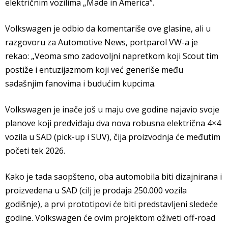
električnim vozilima „Made in America“.
Volkswagen je odbio da komentariše ove glasine, ali u
razgovoru za Automotive News, portparol VW-a je
rekao: „Veoma smo zadovoljni napretkom koji Scout tim
postiže i entuzijazmom koji već generiše među
sadašnjim fanovima i budućim kupcima.
Volkswagen je inače još u maju ove godine najavio svoje
planove koji predviđaju dva nova robusna električna 4×4
vozila u SAD (pick-up i SUV), čija proizvodnja će međutim
početi tek 2026.
Kako je tada saopšteno, oba automobila biti dizajnirana i
proizvedena u SAD (cilj je prodaja 250.000 vozila
godišnje), a prvi prototipovi će biti predstavljeni sledeće
godine. Volkswagen će ovim projektom oživeti off-road