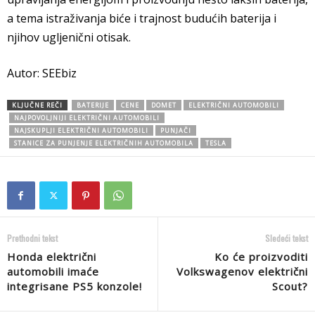
a tema istraživanja biće i trajnost budućih baterija i
njihov ugljenični otisak.
Autor: SEEbiz
KLJUČNE REČI
BATERIJE
CENE
DOMET
ELEKTRIČNI AUTOMOBILI
NAJPOVOLJNIJI ELEKTRIČNI AUTOMOBILI
NAJSKUPLJI ELEKTRIČNI AUTOMOBILI
PUNJAČI
STANICE ZA PUNJENJE ELEKTRIČNIH AUTOMOBILA
TESLA
Prethodni tekst
Sledeći tekst
Honda električni
Ko će proizvoditi
automobili imaće
Volkswagenov električni
integrisane PS5 konzole!
Scout?