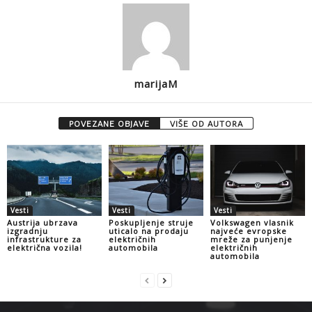
marijaM
POVEZANE OBJAVE
VIŠE OD AUTORA
Vesti
Vesti
Vesti
Austrija ubrzava
Poskupljenje struje
Volkswagen vlasnik
izgradnju
uticalo na prodaju
najveće evropske
infrastrukture za
električnih
mreže za punjenje
električna vozila!
automobila
električnih
automobila