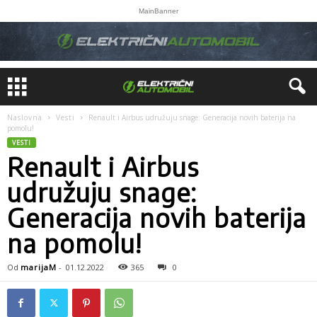
MainBanner
Naslovna
Vesti
Renault i Airbus udružuju snage: Generacija novih baterija na
pomolu!
VESTI
Renault i Airbus
udružuju snage:
Generacija novih baterija
na pomolu!
Od
marijaM
-
01.12.2022
365
0