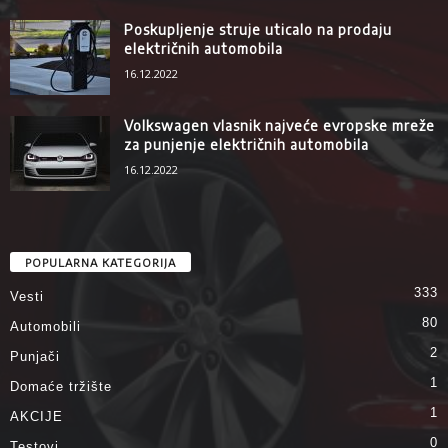
Poskupljenje struje uticalo na prodaju
električnih automobila
16.12.2022
Volkswagen vlasnik najveće evropske mreže
za punjenje električnih automobila
16.12.2022
POPULARNA KATEGORIJA
333
Vesti
80
Automobili
2
Punjači
1
Domaće tržište
1
AKCIJE
0
Testovi