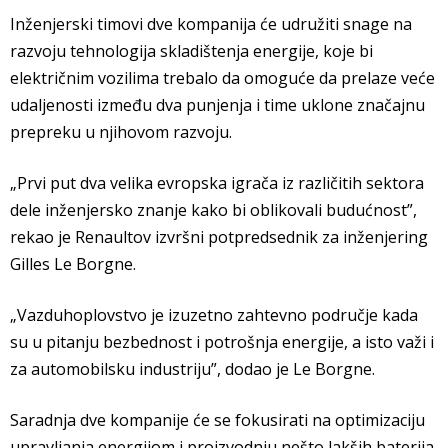
Inženjerski timovi dve kompanija će udružiti snage na
razvoju tehnologija skladištenja energije, koje bi
električnim vozilima trebalo da omoguće da prelaze veće
udaljenosti između dva punjenja i time uklone značajnu
prepreku u njihovom razvoju.
„Prvi put dva velika evropska igrača iz različitih sektora
dele inženjersko znanje kako bi oblikovali budućnost”,
rekao je Renaultov izvršni potpredsednik za inženjering
Gilles Le Borgne.
„Vazduhoplovstvo je izuzetno zahtevno područje kada
su u pitanju bezbednost i potrošnja energije, a isto važi i
za automobilsku industriju”, dodao je Le Borgne.
Saradnja dve kompanije će se fokusirati na optimizaciju
upravljanja energijom i proizvodnju nešto lakših baterija,