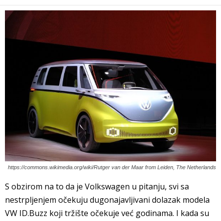
https://commons.wikimedia.org/wiki/Rutger van der Maar from Leiden, The Netherlands
S obzirom na to da je Volkswagen u pitanju, svi sa
nestrpljenjem očekuju dugonajavljivani dolazak modela
VW ID.Buzz koji tržište očekuje već godinama. I kada su