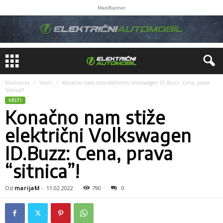
MainBanner
Naslovna
Vesti
Konačno nam stiže električni Volkswagen ID.Buzz: Cena, prava
“sitnica”!
VESTI
Konačno nam stiže
električni Volkswagen
ID.Buzz: Cena, prava
“sitnica”!
Od
marijaM
-
11.02.2022
790
0