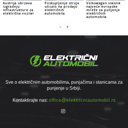
Austrija ubrzava
Poskupljenje struje
Volkswagen vlasnik
izgradnju
uticalo na prodaju
najveće evropske
infrastrukture za
električnih
mreže za punjenje
električna vozila!
automobila
električnih
automobila
Sve o električnim automobilima, punjačima i stanicama za
punjenje u Srbiji.
Kontaktirajte nas:
office@elektricniautomobil.rs