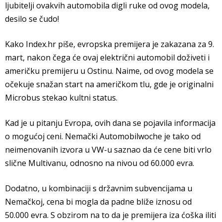
ljubitelji ovakvih automobila digli ruke od ovog modela,
desilo se čudo!
Kako Index.hr piše, evropska premijera je zakazana za 9.
mart, nakon čega će ovaj električni automobil doživeti i
američku premijeru u Ostinu. Naime, od ovog modela se
očekuje snažan start na američkom tlu, gde je originalni
Microbus stekao kultni status.
Kad je u pitanju Evropa, ovih dana se pojavila informacija
o mogućoj ceni. Nemački Automobilwoche je tako od
neimenovanih izvora u VW-u saznao da će cene biti vrlo
slične Multivanu, odnosno na nivou od 60.000 evra.
Dodatno, u kombinaciji s državnim subvencijama u
Nemačkoj, cena bi mogla da padne bliže iznosu od
50.000 evra. S obzirom na to da je premijera iza ćoška iliti