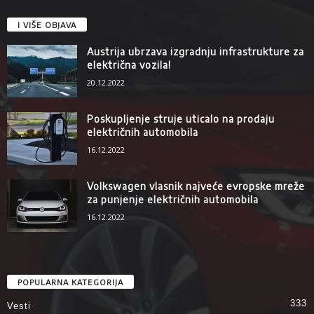
I VIŠE OBJAVA
Austrija ubrzava izgradnju infrastrukture za
električna vozila!
20.12.2022
Poskupljenje struje uticalo na prodaju
električnih automobila
16.12.2022
Volkswagen vlasnik najveće evropske mreže
za punjenje električnih automobila
16.12.2022
POPULARNA KATEGORIJA
333
Vesti