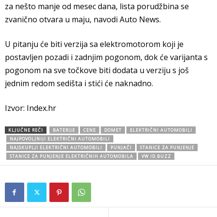
za nešto manje od mesec dana, lista porudžbina se
zvanično otvara u maju, navodi Auto News.
U pitanju će biti verzija sa elektromotorom koji je
postavljen pozadi i zadnjim pogonom, dok će varijanta s
pogonom na sve točkove biti dodata u verziju s još
jednim redom sedišta i stići će naknadno.
Izvor: Index.hr
KLJUČNE REČI
BATERIJE
CENE
DOMET
ELEKTRIČNI AUTOMOBILI
NAJPOVOLJNIJI ELEKTRIČNI AUTOMOBILI
NAJSKUPLJI ELEKTRIČNI AUTOMOBILI
PUNJAČI
STANICE ZA PUNJENJE
STANICE ZA PUNJENJE ELEKTRIČNIH AUTOMOBILA
VW ID.BUZZ