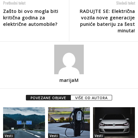
Prethodni tekst
Sledeći tekst
Zašto bi ovo mogla biti
RADUJTE SE: Električna
kritična godina za
vozila nove generacije
električne automobile?
puniće bateriju za šest
minuta!
marijaM
POVEZANE OBJAVE
VIŠE OD AUTORA
Vesti
Vesti
Vesti