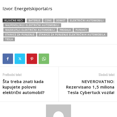
Izvor: Energetskiportal.rs
KLJUČNE REČI
BATERIJE
CENE
DOMET
ELEKTRIČNI AUTOMOBILI
NAJPOVOLJNIJI ELEKTRIČNI AUTOMOBILI
NAJSKUPLJI ELEKTRIČNI AUTOMOBILI
PRODAJA
PUNJAČI
STANICE ZA PUNJENJE
STANICE ZA PUNJENJE ELEKTRIČNIH AUTOMOBILA
TESLA
Prethodni tekst
Sledeći tekst
Šta treba znati kada
NEVEROVATNO:
kupujete polovni
Rezervisano 1,5 miliona
električni automobil?
Tesla Cybertuck vozila!