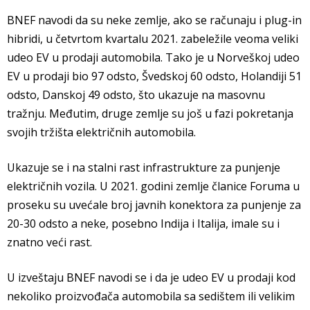
BNEF navodi da su neke zemlje, ako se računaju i plug-in
hibridi, u četvrtom kvartalu 2021. zabeležile veoma veliki
udeo EV u prodaji automobila. Tako je u Norveškoj udeo
EV u prodaji bio 97 odsto, Švedskoj 60 odsto, Holandiji 51
odsto, Danskoj 49 odsto, što ukazuje na masovnu
tražnju. Međutim, druge zemlje su još u fazi pokretanja
svojih tržišta električnih automobila.
Ukazuje se i na stalni rast infrastrukture za punjenje
električnih vozila. U 2021. godini zemlje članice Foruma u
proseku su uvećale broj javnih konektora za punjenje za
20-30 odsto a neke, posebno Indija i Italija, imale su i
znatno veći rast.
U izveštaju BNEF navodi se i da je udeo EV u prodaji kod
nekoliko proizvođača automobila sa sedištem ili velikim