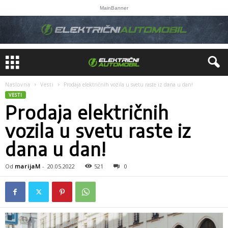
MainBanner
Naslovna
Vesti
Prodaja električnih vozila u svetu raste iz dana u dan!
VESTI
Prodaja električnih
vozila u svetu raste iz
dana u dan!
Od
marijaM
-
20.05.2022
521
0