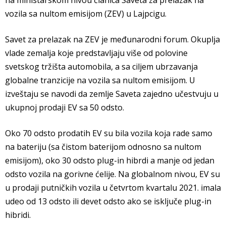
na ministarskom nivou članica Saveta za prelazak na
vozila sa nultom emisijom (ZEV) u Lajpcigu.
Savet za prelazak na ZEV je međunarodni forum. Okuplja
vlade zemalja koje predstavljaju više od polovine
svetskog tržišta automobila, a sa ciljem ubrzavanja
globalne tranzicije na vozila sa nultom emisijom. U
izveštaju se navodi da zemlje Saveta zajedno učestvuju u
ukupnoj prodaji EV sa 50 odsto.
Oko 70 odsto prodatih EV su bila vozila koja rade samo
na bateriju (sa čistom baterijom odnosno sa nultom
emisijom), oko 30 odsto plug-in hibrdi a manje od jedan
odsto vozila na gorivne ćelije. Na globalnom nivou, EV su
u prodaji putničkih vozila u četvrtom kvartalu 2021. imala
udeo od 13 odsto ili devet odsto ako se isključe plug-in
hibridi.