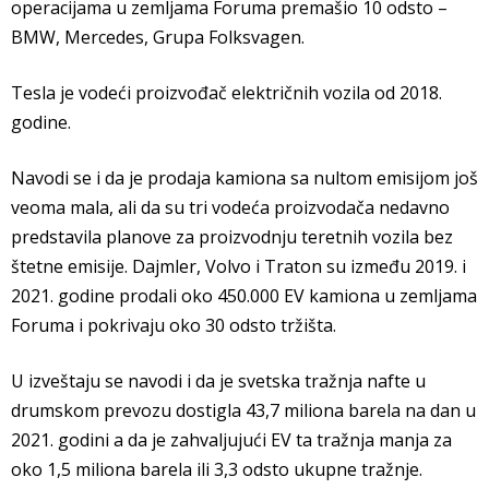
operacijama u zemljama Foruma premašio 10 odsto –
BMW, Mercedes, Grupa Folksvagen.
Tesla je vodeći proizvođač električnih vozila od 2018.
godine.
Navodi se i da je prodaja kamiona sa nultom emisijom još
veoma mala, ali da su tri vodeća proizvodača nedavno
predstavila planove za proizvodnju teretnih vozila bez
štetne emisije. Dajmler, Volvo i Traton su između 2019. i
2021. godine prodali oko 450.000 EV kamiona u zemljama
Foruma i pokrivaju oko 30 odsto tržišta.
U izveštaju se navodi i da je svetska tražnja nafte u
drumskom prevozu dostigla 43,7 miliona barela na dan u
2021. godini a da je zahvaljujući EV ta tražnja manja za
oko 1,5 miliona barela ili 3,3 odsto ukupne tražnje.