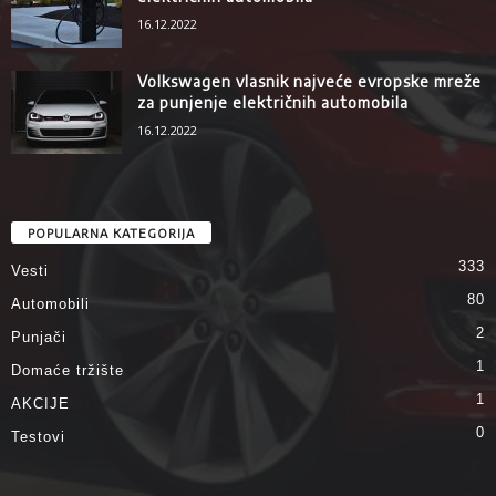
16.12.2022
Volkswagen vlasnik najveće evropske mreže
za punjenje električnih automobila
16.12.2022
POPULARNA KATEGORIJA
333
Vesti
80
Automobili
2
Punjači
1
Domaće tržište
1
AKCIJE
0
Testovi