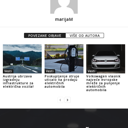
marijaM
POVEZANE OBJAVE
VIŠE OD AUTORA
Vesti
Vesti
Vesti
Austrija ubrzava
Poskupljenje struje
Volkswagen vlasnik
izgradnju
uticalo na prodaju
najveće evropske
infrastrukture za
električnih
mreže za punjenje
električna vozila!
automobila
električnih
automobila