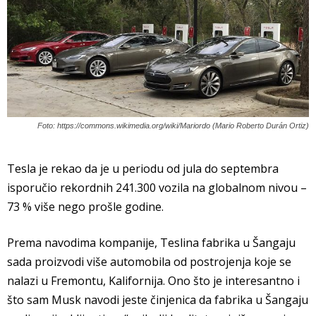
Foto: https://commons.wikimedia.org/wiki/Mariordo (Mario Roberto Durán Ortiz)
Tesla je rekao da je u periodu od jula do septembra
isporučio rekordnih 241.300 vozila na globalnom nivou –
73 % više nego prošle godine.
Prema navodima kompanije, Teslina fabrika u Šangaju
sada proizvodi više automobila od postrojenja koje se
nalazi u Fremontu, Kalifornija. Ono što je interesantno i
što sam Musk navodi jeste činjenica da fabrika u Šangaju