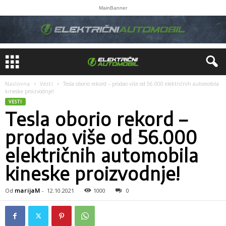
MainBanner
Naslovna
Vesti
Tesla oborio rekord – prodao više od 56.000 električnih automobila
kineske proizvodnje!
VESTI
Tesla oborio rekord –
prodao više od 56.000
električnih automobila
kineske proizvodnje!
Od
marijaM
-
12.10.2021
1000
0