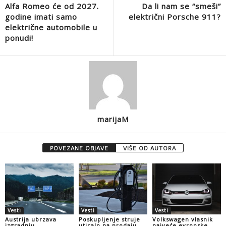
Alfa Romeo će od 2027.
Da li nam se “smeši”
godine imati samo
električni Porsche 911?
električne automobile u
ponudi!
marijaM
POVEZANE OBJAVE
VIŠE OD AUTORA
Vesti
Vesti
Vesti
Austrija ubrzava
Poskupljenje struje
Volkswagen vlasnik
izgradnju
uticalo na prodaju
najveće evropske