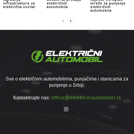
infrastrukture za
električnih
mreže za punjenje
električna vozila!
automobila
električnih
automobila
Sve o električnim automobilima, punjačima i stanicama za
punjenje u Srbiji.
Kontaktirajte nas:
office@elektricniautomobil.rs