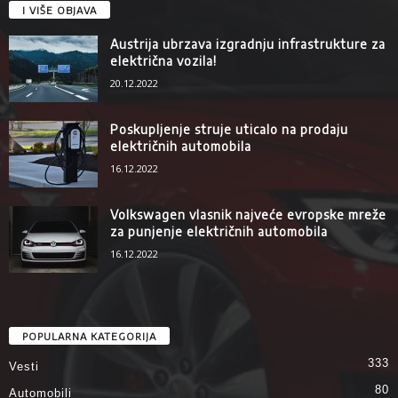
I VIŠE OBJAVA
Austrija ubrzava izgradnju infrastrukture za
električna vozila!
20.12.2022
Poskupljenje struje uticalo na prodaju
električnih automobila
16.12.2022
Volkswagen vlasnik najveće evropske mreže
za punjenje električnih automobila
16.12.2022
POPULARNA KATEGORIJA
333
Vesti
80
Automobili