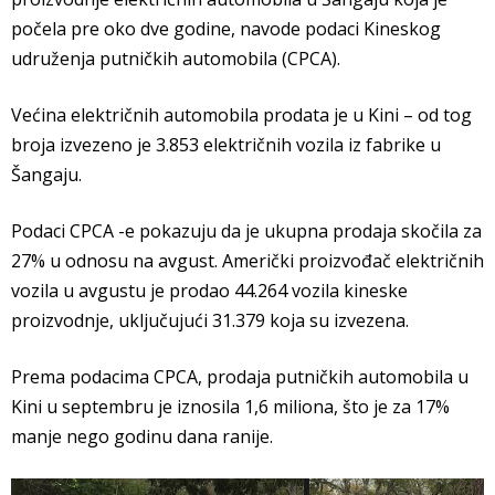
počela pre oko dve godine, navode podaci Kineskog
udruženja putničkih automobila (CPCA).
Većina električnih automobila prodata je u Kini – od tog
broja izvezeno je 3.853 električnih vozila iz fabrike u
Šangaju.
Podaci CPCA -e pokazuju da je ukupna prodaja skočila za
27% u odnosu na avgust. Američki proizvođač električnih
vozila u avgustu je prodao 44.264 vozila kineske
proizvodnje, uključujući 31.379 koja su izvezena.
Prema podacima CPCA, prodaja putničkih automobila u
Kini u septembru je iznosila 1,6 miliona, što je za 17%
manje nego godinu dana ranije.