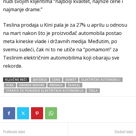
nudi svojim klijentima “najbolji kvalitet, najniže cene i
najmanje drame.”
Teslina prodaja u Kini pala je za 27% u aprilu u odnosu
na mart nakon što je proizvođač automobila postao
meta kineske vlade i državnih medija. Međutim, po
svemu sudeći, čak ni to ne utiče na “pomamom” za
Teslinim električnim automobilima koji obaraju sve
rekorde.
KLJUČNE REČI
BATERIJE
CENE
DOMET
ELEKTRIČNI AUTOMOBILI
KINA
OBOREN REKORD
PRODAJA
ŠANGAJ
STANICE ZA PUNJENJE ELEKTRIČNIH AUTOMOBILA
TESLA
Prethodni tekst
Sledeći tekst